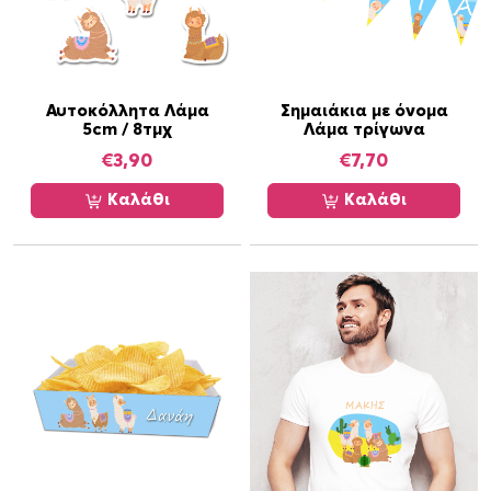
χ
ε
ι
π
ο
Αυτοκόλλητα Λάμα
Σημαιάκια με όνομα
5cm / 8τμχ
Λάμα τρίγωνα
λ
€
3,90
€
7,70
λ
α
Καλάθι
Καλάθι
π
λ
έ
ς
π
α
ρ
α
λ
λ
α