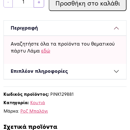
-
+
Προσθήκη στο καλάθι
ο
υ
τ
ά
Περιγραφή
κ
ι
Αναζητήστε όλα τα προϊόντα του θεματικού
Λ
πάρτυ Λάμα
εδώ
ά
μ
α
Επιπλέον πληροφορίες
γ
ι
α
Κωδικός προϊόντος:
PINK129881
δ
Κατηγορία:
Κουτιά
ω
ρ
Μάρκα:
Ροζ Μπαλόνι
ά
κ
Σχετικά προϊόντα