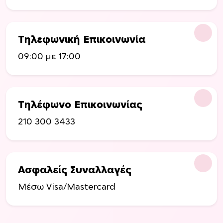
λ
ύ
λ
ν
α
ν
Τηλεφωνική Επικοινωνία
π
α
09:00 με 17:00
λ
ε
έ
π
ς
ι
π
λ
Τηλέφωνο Επικοινωνίας
α
ε
ρ
γ
210 300 3433
α
ο
λ
ύ
λ
ν
α
σ
Ασφαλείς Συναλλαγές
γ
τ
Μέσω Visa/Mastercard
έ
η
ς
σ
.
ε