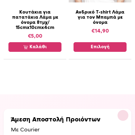
γ
Α
έ
Κουτάκια για
Ανδρικό T-shirt Λάμα
πατατάκια Λάμα με
για τον Μπαμπά με
υ
ς
όνομα 8τμχ/
όνομα
τ
.
15cmx10cmx4cm
€
14,90
ό
Ο
€
5,00
τ
ι
ο
ε
Καλάθι
Επιλογή
π
π
ρ
ι
ο
λ
ϊ
ο
ό
γ
ν
έ
έ
ς
χ
μ
ε
π
Άμεση Αποστολή Προιόντων
ι
ο
π
ρ
Με Courier
ο
ο