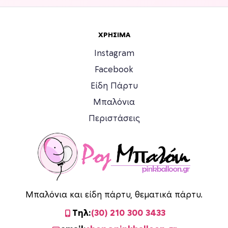
Ο
λ
ι
ί
ε
δ
ΧΡΉΣΙΜΑ
π
α
ι
τ
Instagram
λ
ο
Facebook
ο
υ
Είδη Πάρτυ
γ
π
έ
ρ
Μπαλόνια
ς
ο
Περιστάσεις
μ
ϊ
π
ό
ο
ν
ρ
τ
ο
ο
ύ
ς
Μπαλόνια και είδη πάρτυ, θεματικά πάρτυ.
ν
ν
Τηλ:
(30) 210 300 3433
α