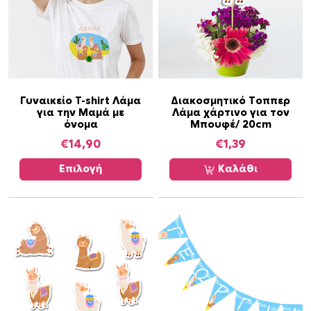
Α
Γυναικείο T-shirt Λάμα
Διακοσμητικό Τοππερ
για την Μαμά με
Λάμα χάρτινο για τον
υ
όνομα
Μπουφέ/ 20cm
τ
€
14,90
€
1,39
ό
τ
Επιλογή
Καλάθι
ο
π
ρ
ο
ϊ
ό
ν
έ