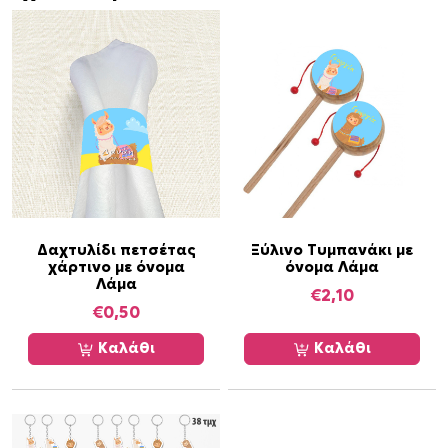
ι
α
κ
α
ι
κ
ε
ρ
ά
σ
μ
Δαχτυλίδι πετσέτας
Ξύλινο Τυμπανάκι με
χάρτινο με όνομα
όνομα Λάμα
α
Λάμα
τ
€
2,10
€
0,50
α
π
Καλάθι
Καλάθι
ο
σ
ό
τ