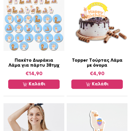
η
τ
α
Πακέτο Δωράκια
Topper Τούρτας Λάμα
Λάμα για πάρτυ 38τμχ
με όνομα
€
14,90
€
4,90
Καλάθι
Καλάθι