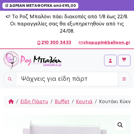
🛒 ΔΩΡΕΑΝ ΜΕΤΑΦΟΡΙΚΑ από €95,00
Skip to content
🍉 Το Ροζ Μπαλόνι πάει διακοπές από 1/8 έως 22/8.
Οι παραγγελίες σας θα εξυπηρετηθούν από τις
24/08.
210 300 3433
shop@pinkballoon.gr
Cart
Account
Home
Είδη Πάρτυ
Buffet
Κουτιά
Κουτάκι Κύκνο