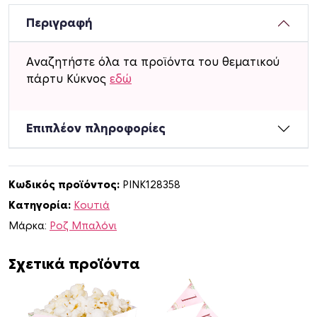
τ
ά
Περιγραφή
κ
ι
Αναζητήστε όλα τα προϊόντα του θεματικού
Κ
πάρτυ Κύκνος
εδώ
ύ
κ
ν
Επιπλέον πληροφορίες
ο
ς
τ
Κωδικός προϊόντος:
PINK128358
ύ
Κατηγορία:
Κουτιά
π
ο
Μάρκα:
Ροζ Μπαλόνι
υ
L
Σχετικά προϊόντα
u
n
c