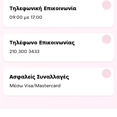
λ
λ
ί
Τηλεφωνική Επικοινωνία
α
δ
π
09:00 με 17:00
α
λ
τ
έ
ο
ς
υ
π
Τηλέφωνο Επικοινωνίας
π
α
ρ
210 300 3433
ρ
ο
α
ϊ
λ
ό
λ
ν
Ασφαλείς Συναλλαγές
α
τ
γ
Μέσω Visa/Mastercard
ο
έ
ς
ς
.
Ο
ι