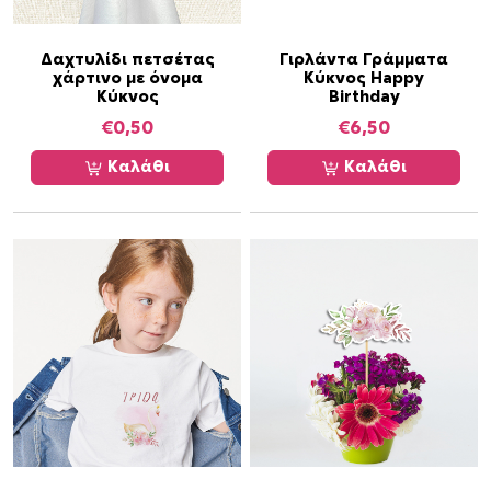
γ
έ
Δαχτυλίδι πετσέτας
Γιρλάντα Γράμματα
ς
χάρτινο με όνομα
Κύκνος Happy
.
Κύκνος
Birthday
Ο
€
0,50
€
6,50
ι
Καλάθι
ε
Καλάθι
π
ι
λ
ο
γ
έ
ς
μ
π
ο
ρ
ο