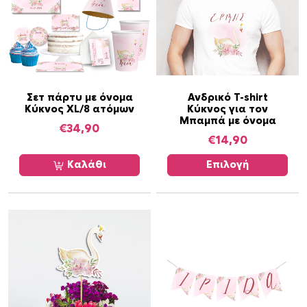
Α
Σετ πάρτυ με όνομα
Ανδρικό T-shirt
Κύκνος XL/8 ατόμων
Κύκνος για τον
υ
Μπαμπά με όνομα
τ
€
34,90
€
14,90
ό
τ
Καλάθι
Επιλογή
ο
π
ρ
ο
ϊ
ό
ν
έ