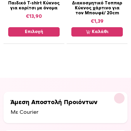
Α
Παιδικό T-shirt Κύκνος
Διακοσμητικό Τοππερ
ύ
για κορίτσι με όνομα
Κύκνος χάρτινο για
υ
ν
τον Μπουφέ/ 20cm
τ
€
13,90
ν
€
1,39
ό
α
τ
Επιλογή
Καλάθι
ε
ο
π
π
ι
ρ
λ
ο
ε
ϊ
γ
ό
ο
ν
ύ
έ
ν
χ
σ
ε
Άμεση Αποστολή Προιόντων
τ
ι
η
Με Courier
π
σ
ο
ε
λ