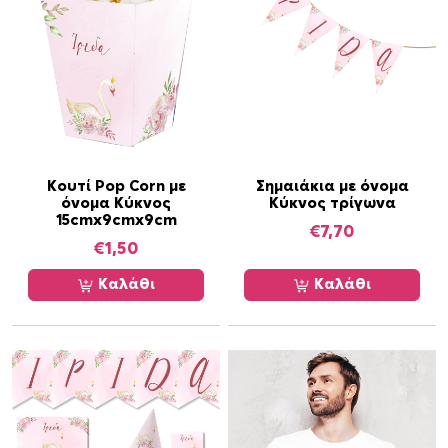
h
B
o
x
π
ο
σ
ό
Κουτί Pop Corn με
Σημαιάκια με όνομα
όνομα Κύκνος
Κύκνος τρίγωνα
τ
15cmx9cmx9cm
η
€
7,70
€
1,50
τ
α
Καλάθι
Καλάθι