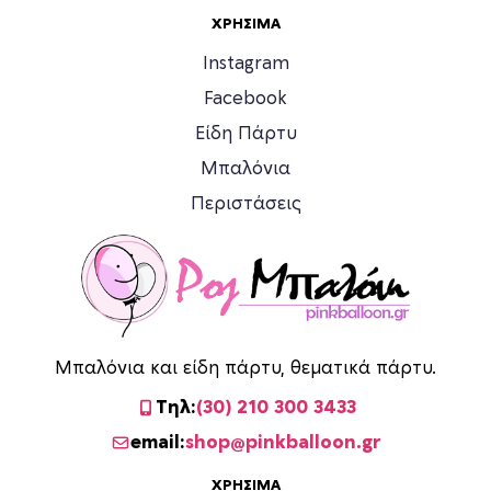
ε
ΧΡΉΣΙΜΑ
π
Instagram
ι
Facebook
λ
ο
Είδη Πάρτυ
γ
Μπαλόνια
έ
Περιστάσεις
ς
μ
π
ο
ρ
ο
ύ
Μπαλόνια και είδη πάρτυ, θεματικά πάρτυ.
ν
Τηλ:
(30) 210 300 3433
ν
email:
shop@pinkballoon.gr
α
ε
ΧΡΉΣΙΜΑ