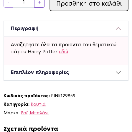
-
+
Προσθήκη στο καλάθι
ο
υ
τ
ά
Περιγραφή
κ
ι
Αναζητήστε όλα τα προϊόντα του θεματικού
H
πάρτυ Harry Potter
εδώ
a
r
r
Επιπλέον πληροφορίες
y
P
o
Κωδικός προϊόντος:
PINK129859
t
Κατηγορία:
Κουτιά
t
e
Μάρκα:
Ροζ Μπαλόνι
r
γ
Σχετικά προϊόντα