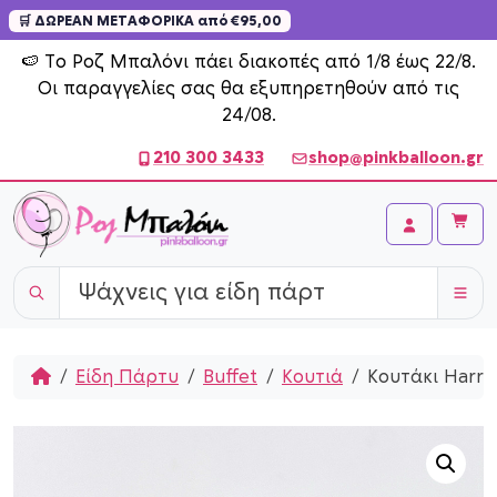
🛒 ΔΩΡΕΑΝ ΜΕΤΑΦΟΡΙΚΑ από €95,00
Skip to content
🍉 Το Ροζ Μπαλόνι πάει διακοπές από 1/8 έως 22/8.
Οι παραγγελίες σας θα εξυπηρετηθούν από τις
24/08.
210 300 3433
shop@pinkballoon.gr
Cart
Account
Home
Είδη Πάρτυ
Buffet
Κουτιά
Κουτάκι Harry