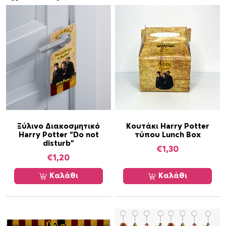
ι
α
δ
ω
ρ
ά
κ
ι
α
κ
α
Ξύλινο Διακοσμητικό
Κουτάκι Harry Potter
Harry Potter “Do not
τύπου Lunch Box
ι
disturb”
κ
€
1,30
€
1,20
ε
ρ
Καλάθι
Καλάθι
ά
σ
μ
α