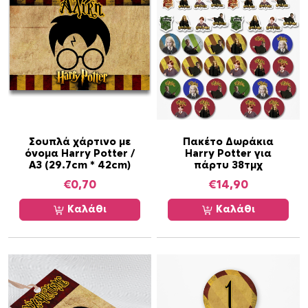
τ
α
π
ο
σ
ό
τ
η
τ
Σουπλά χάρτινο με
Πακέτο Δωράκια
όνομα Harry Potter /
Harry Potter για
α
Α3 (29.7cm * 42cm)
πάρτυ 38τμχ
€
0,70
€
14,90
Καλάθι
Καλάθι