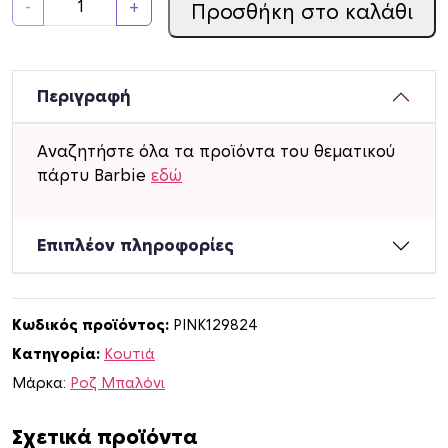
-
+
Προσθήκη στο καλάθι
ο
υ
τ
ά
Περιγραφή
κ
ι
Αναζητήστε όλα τα προϊόντα του θεματικού
B
πάρτυ Barbie
εδώ
a
r
b
Επιπλέον πληροφορίες
i
e
γ
Κωδικός προϊόντος:
PINK129824
ι
Κατηγορία:
Κουτιά
α
δ
Μάρκα:
Ροζ Μπαλόνι
ω
ρ
Σχετικά προϊόντα