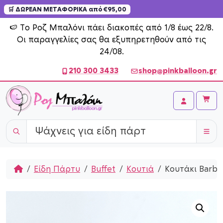
🛒 ΔΩΡΕΑΝ ΜΕΤΑΦΟΡΙΚΑ από €95,00
Skip to content
🍉 Το Ροζ Μπαλόνι πάει διακοπές από 1/8 έως 22/8.
Οι παραγγελίες σας θα εξυπηρετηθούν από τις
24/08.
210 300 3433
shop@pinkballoon.gr
Cart
Account
Home
Είδη Πάρτυ
Buffet
Κουτιά
Κουτάκι Barbi