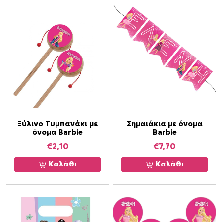
ά
κ
ι
α
κ
α
ι
κ
ε
ρ
ά
Ξύλινο Τυμπανάκι με
Σημαιάκια με όνομα
όνομα Barbie
Barbie
σ
μ
€
2,10
€
7,70
α
Καλάθι
Καλάθι
τ
α
π
ο
σ