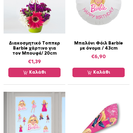
Διακοσμητικό Τοππερ
Μπαλόνι Φόιλ Barbie
Barbie χάρτινο για
με όνομα / 43cm
τον Μπουφέ/ 20cm
€
6,90
€
1,39
Καλάθι
Καλάθι