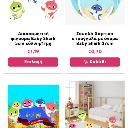
λ
α
γ
έ
ς
Α
Διακοσμητική
Σουπλά Χάρτινα
.
φιγούρα Baby Shark
στρογγυλά με όνομα
υ
Ο
5cm Ξύλινη/1τμχ
Baby Shark 27cm
τ
ι
€
1,19
€
0,70
ό
ε
τ
Επιλογή
Καλάθι
π
ο
ι
π
λ
ρ
ο
ο
γ
ϊ
έ
ό
ς
ν
μ
έ
π
χ
ο