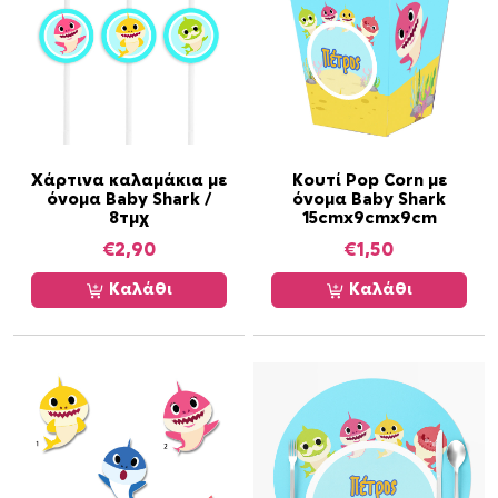
ν
έ
χ
ε
ι
π
ο
Χάρτινα καλαμάκια με
Κουτί Pop Corn με
λ
όνομα Baby Shark /
όνομα Baby Shark
λ
8τμχ
15cmx9cmx9cm
α
€
2,90
€
1,50
π
Καλάθι
Καλάθι
λ
έ
ς
π
α
ρ
α
λ