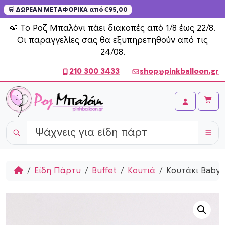
🛒 ΔΩΡΕΑΝ ΜΕΤΑΦΟΡΙΚΑ από €95,00
Skip to content
🍉 Το Ροζ Μπαλόνι πάει διακοπές από 1/8 έως 22/8.
Οι παραγγελίες σας θα εξυπηρετηθούν από τις
24/08.
210 300 3433
shop@pinkballoon.gr
Cart
Account
Home
Είδη Πάρτυ
Buffet
Κουτιά
Κουτάκι Baby 