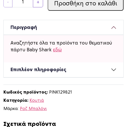
-
+
Προσθήκη στο καλάθι
ο
υ
τ
ά
Περιγραφή
κ
ι
Αναζητήστε όλα τα προϊόντα του θεματικού
B
πάρτυ Baby Shark
εδώ
a
b
y
Επιπλέον πληροφορίες
S
h
a
Κωδικός προϊόντος:
PINK129821
r
Κατηγορία:
Κουτιά
k
γ
Μάρκα:
Ροζ Μπαλόνι
ι
α
Σχετικά προϊόντα