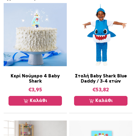
δ
ω
ρ
ά
κ
ι
α
κ
α
ι
κ
Κερί Νούμερο 4 Baby
Στολή Baby Shark Blue
Shark
Daddy / 3-4 ετών
ε
ρ
€
3,95
€
53,82
ά
Καλάθι
Καλάθι
σ
μ
α
τ
α