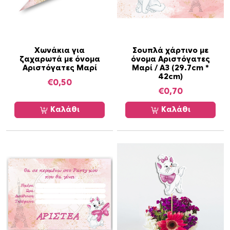
χ
ε
ι
π
ο
Χωνάκια για
Σουπλά χάρτινο με
ζαχαρωτά με όνομα
όνομα Αριστόγατες
λ
Αριστόγατες Μαρί
Μαρί / Α3 (29.7cm *
λ
42cm)
€
0,50
α
€
0,70
π
Καλάθι
Καλάθι
λ
έ
ς
π
α
ρ
α
λ
λ
α