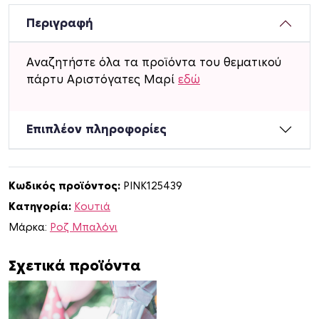
τ
ά
Περιγραφή
κ
ι
Αναζητήστε όλα τα προϊόντα του θεματικού
Α
πάρτυ Αριστόγατες Μαρί
εδώ
ρ
ι
σ
Επιπλέον πληροφορίες
τ
ό
γ
Κωδικός προϊόντος:
PINK125439
α
Κατηγορία:
Κουτιά
τ
ε
Μάρκα:
Ροζ Μπαλόνι
ς
Μ
Σχετικά προϊόντα
α
ρ
ί