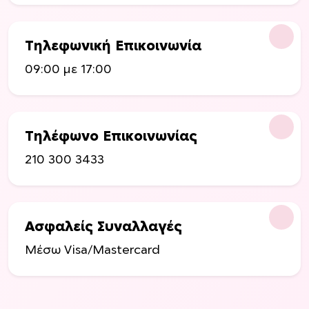
λ
ί
δ
Τηλεφωνική Επικοινωνία
α
τ
09:00 με 17:00
ο
υ
π
ρ
Τηλέφωνο Επικοινωνίας
ο
210 300 3433
ϊ
ό
ν
τ
Ασφαλείς Συναλλαγές
ο
ς
Μέσω Visa/Mastercard