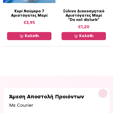
ύ
ν
Κερί Νούμερο 7
Ξύλινο Διακοσμητικό
Αριστόγατες Μαρί
Αριστόγατες Μαρί
ν
“Do not disturb”
α
€
3,95
€
1,20
ε
π
Καλάθι
Καλάθι
ι
λ
ε
γ
ο
ύ
ν
σ
τ
η
Άμεση Αποστολή Προιόντων
σ
Με Courier
ε