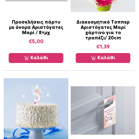
γ
έ
ς
Προσκλήσεις πάρτυ
Διακοσμητικό Τοππερ
.
με όνομα Αριστόγατες
Αριστόγατες Μαρί
Ο
Μαρί / 8τμχ
χάρτινο για το
τραπέζι/ 20cm
ι
€
5,00
€
1,39
ε
π
Καλάθι
Καλάθι
ι
λ
ο
γ
έ
ς
μ
π
ο
ρ
ο