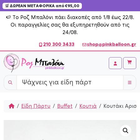
🛒 ΔΩΡΕΑΝ ΜΕΤΑΦΟΡΙΚΑ από €95,00
Skip to content
🍉 Το Ροζ Μπαλόνι πάει διακοπές από 1/8 έως 22/8.
Οι παραγγελίες σας θα εξυπηρετηθούν από τις
24/08.
210 300 3433
shop@pinkballoon.gr
Cart
Account
Home
Είδη Πάρτυ
Buffet
Κουτιά
Κουτάκι Αρισ