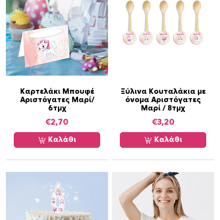
τ
ύ
π
ο
υ
L
u
n
Καρτελάκι Μπουφέ
Ξύλινα Κουταλάκια με
Αριστόγατες Μαρί/
όνομα Αριστόγατες
c
6τμχ
Μαρί / 8τμχ
h
€
2,70
€
3,20
B
o
Καλάθι
Καλάθι
x
π
ο
σ
ό
τ
η