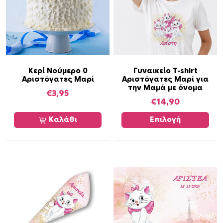
τ
α
Α
Κερί Νούμερο 0
Γυναικείο T-shirt
Αριστόγατες Μαρί
Αριστόγατες Μαρί για
υ
την Μαμά με όνομα
τ
€
3,95
€
14,90
ό
τ
Καλάθι
Επιλογή
ο
π
ρ
ο
ϊ
ό
ν
έ