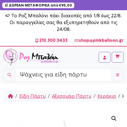
🛒 ΔΩΡΕΑΝ ΜΕΤΑΦΟΡΙΚΑ από €95,00
Skip to content
🍉 Το Ροζ Μπαλόνι πάει διακοπές από 1/8 έως 22/8.
Οι παραγγελίες σας θα εξυπηρετηθούν από τις
24/08.
210 300 3433
shop@pinkballoon.gr
Cart
Account
Home
Είδη Πάρτυ
Αξεσουάρ Πάρτυ
Κεράκια
Κε