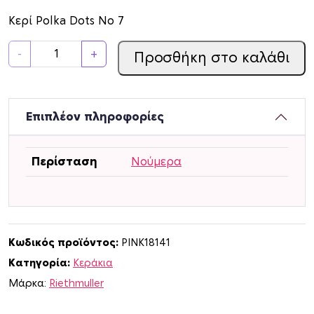
Κερί Polka Dots Νο 7
Κ
-
+
Προσθήκη στο καλάθι
ε
ρ
ί
P
Επιπλέον πληροφορίες
o
l
Περίσταση
Νούμερα
k
a
D
o
t
Κωδικός προϊόντος:
PINK18141
s
Κατηγορία:
Κεράκια
Ν
Μάρκα:
Riethmuller
ο
7