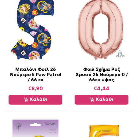
Μπαλόνι Φοιλ 26
Φοιλ Σχήμα Ροζ
Νούμερο 5 Paw Patrol
Χρυσό 26 Νούμερο 0 /
/ 66 εκ
66εκ ύψος
€
8,90
€
4,44
Καλάθι
Καλάθι