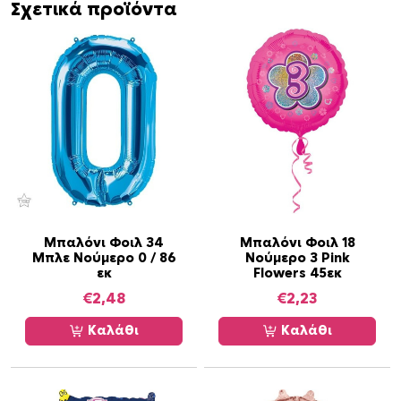
π
Σχετικά προϊόντα
ο
σ
ό
τ
η
τ
α
Μπαλόνι Φοιλ 34
Μπαλόνι Φοιλ 18
Μπλε Νούμερο 0 / 86
Νούμερο 3 Pink
εκ
Flowers 45εκ
€
2,48
€
2,23
Καλάθι
Καλάθι