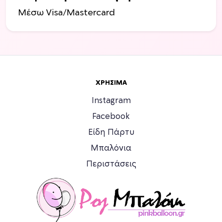
ν
Μέσω Visa/Mastercard
τ
ο
ς
ΧΡΉΣΙΜΑ
Instagram
Facebook
Είδη Πάρτυ
Μπαλόνια
Περιστάσεις