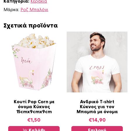
Κατηγορία:
Κεράκια
ν
ο
Μάρκα:
Ροζ Μπαλόνι
ς
π
Σχετικά προϊόντα
ο
σ
ό
τ
η
τ
α
Α
Κουτί Pop Corn με
Ανδρικό T-shirt
όνομα Κύκνος
Κύκνος για τον
υ
15cmx9cmx9cm
Μπαμπά με όνομα
τ
€
1,50
€
14,90
ό
τ
Καλάθι
Επιλογή