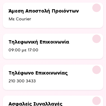
ν
ό
σ
Άμεση Αποστολή Προιόντων
ν
τ
τ
Με Courier
η
ο
σ
ς
ε
λ
Τηλεφωνική Επικοινωνία
ί
δ
09:00 με 17:00
α
τ
ο
υ
Τηλέφωνο Επικοινωνίας
π
210 300 3433
ρ
ο
ϊ
ό
Ασφαλείς Συναλλαγές