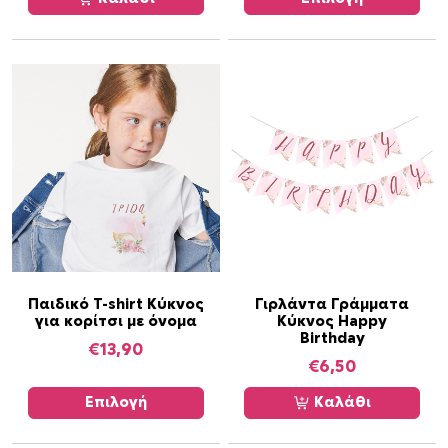
ο
π
ρ
ο
ϊ
ό
ν
έ
χ
ε
ι
π
Α
ο
Παιδικό T-shirt Κύκνος
Γιρλάντα Γράμματα
για κορίτσι με όνομα
Κύκνος Happy
υ
λ
Birthday
τ
€
13,90
λ
€
6,50
ό
α
τ
π
Επιλογή
Καλάθι
ο
λ
π
έ