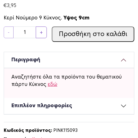
€
3,95
Κερί Νούμερο 9 Κύκνος.
Υψος 9cm
Κ
-
+
Προσθήκη στο καλάθι
ε
ρ
ί
Ν
Περιγραφή
ο
ύ
Αναζητήστε όλα τα προϊόντα του θεματικού
μ
πάρτυ Κύκνος
εδώ
ε
ρ
ο
Επιπλέον πληροφορίες
9
Κ
ύ
Κωδικός προϊόντος:
PINK115093
κ