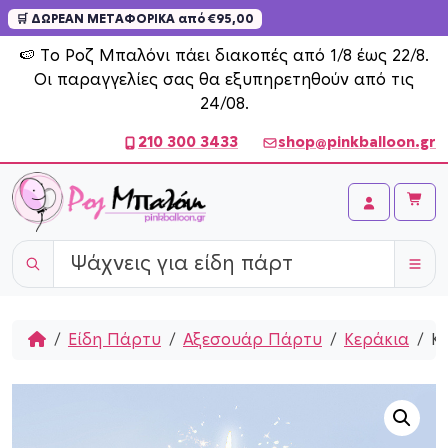
🛒 ΔΩΡΕΑΝ ΜΕΤΑΦΟΡΙΚΑ από €95,00
Skip to content
🍉 Το Ροζ Μπαλόνι πάει διακοπές από 1/8 έως 22/8.
Οι παραγγελίες σας θα εξυπηρετηθούν από τις
24/08.
210 300 3433
shop@pinkballoon.gr
Cart
Account
Home
Είδη Πάρτυ
Αξεσουάρ Πάρτυ
Κεράκια
Κ