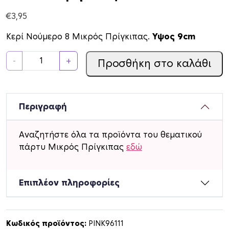
€
3,95
Κερί Νούμερο 8 Μικρός Πρίγκιπας.
Υψος 9cm
Κ
-
+
Προσθήκη στο καλάθι
ε
ρ
ί
Ν
Περιγραφή
ο
ύ
Αναζητήστε όλα τα προϊόντα του θεματικού
μ
πάρτυ Μικρός Πρίγκιπας
εδώ
ε
ρ
ο
Επιπλέον πληροφορίες
8
Μ
ι
Κωδικός προϊόντος:
PINK96111
κ