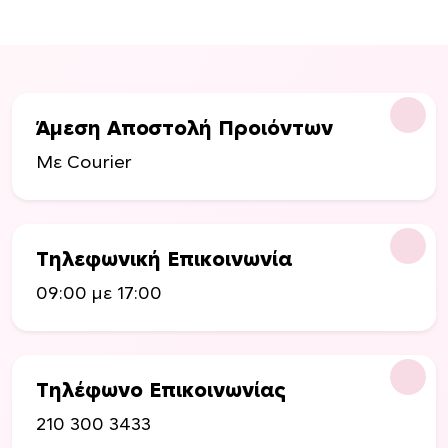
ό
ϊ
ϊ
ν
ό
ό
έ
ν
ν
χ
τ
τ
ε
ο
ο
Άμεση Αποστολή Προιόντων
ι
ς
ς
π
Με Courier
ο
λ
λ
α
Τηλεφωνική Επικοινωνία
π
09:00 με 17:00
λ
έ
ς
π
Τηλέφωνο Επικοινωνίας
α
ρ
210 300 3433
α