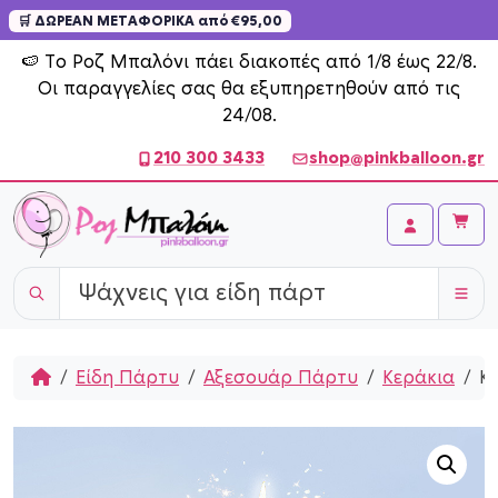
🛒 ΔΩΡΕΑΝ ΜΕΤΑΦΟΡΙΚΑ από €95,00
Skip to content
🍉 Το Ροζ Μπαλόνι πάει διακοπές από 1/8 έως 22/8.
Οι παραγγελίες σας θα εξυπηρετηθούν από τις
24/08.
210 300 3433
shop@pinkballoon.gr
Cart
Account
Home
Είδη Πάρτυ
Αξεσουάρ Πάρτυ
Κεράκια
Κ