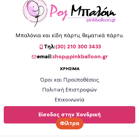
ο
ρ
ο
ύ
Μπαλόνια και είδη πάρτυ, θεματικά πάρτυ.
ν
ν
Τηλ:
(30) 210 300 3433
α
email:
shop@pinkballoon.gr
ε
π
ΧΡΉΣΙΜΑ
ι
Όροι και Προϋποθέσεις
λ
ε
Πολιτική Επιστροφών
γ
Επικοινωνία
ο
ύ
Είσοδος στην Χονδρική
ν
Φίλτρα
σ
τ