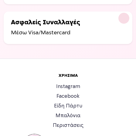
λ
λ
α
Ασφαλείς Συναλλαγές
γ
Μέσω Visa/Mastercard
έ
ς
.
Ο
ι
ε
ΧΡΉΣΙΜΑ
π
ι
Instagram
λ
Facebook
ο
Είδη Πάρτυ
γ
έ
Μπαλόνια
ς
Περιστάσεις
μ
π