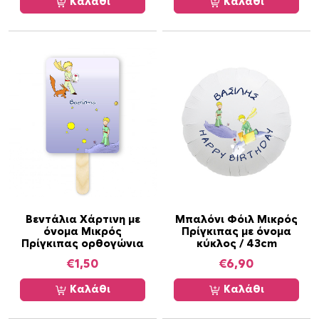
Καλάθι
Καλάθι
έ
έ
ς
ς
π
π
α
α
ρ
ρ
α
α
λ
λ
λ
λ
α
α
γ
γ
έ
έ
ς
ς
.
.
Βεντάλια Χάρτινη με
Μπαλόνι Φόιλ Μικρός
Ο
Ο
όνομα Μικρός
Πρίγκιπας με όνομα
Πρίγκιπας ορθογώνια
κύκλος / 43cm
ι
ι
€
1,50
€
6,90
ε
ε
π
π
Καλάθι
Καλάθι
ι
ι
λ
λ