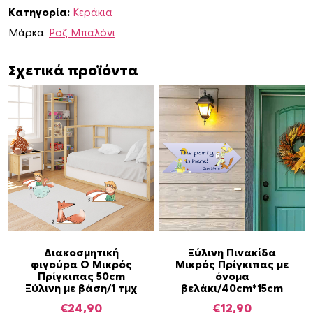
Κατηγορία:
Κεράκια
ρ
ό
Μάρκα:
Ροζ Μπαλόνι
ς
Π
Σχετικά προϊόντα
ρ
ί
γ
κ
ι
π
α
ς
π
ο
Α
Α
σ
Διακοσμητική
Ξύλινη Πινακίδα
φιγούρα Ο Μικρός
Μικρός Πρίγκιπας με
υ
υ
ό
Πρίγκιπας 50cm
όνομα
τ
τ
τ
Ξύλινη με βάση/1 τμχ
βελάκι/40cm*15cm
ό
ό
η
€
24,90
€
12,90