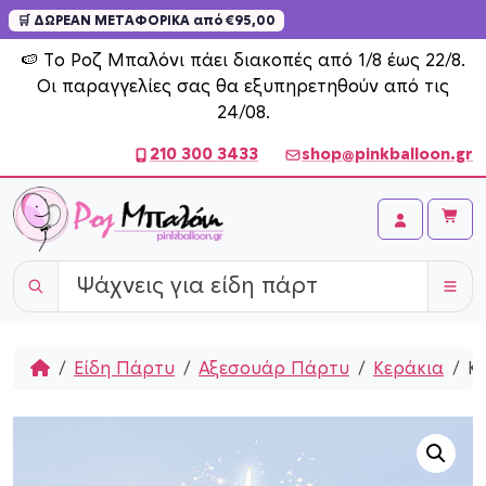
🛒 ΔΩΡΕΑΝ ΜΕΤΑΦΟΡΙΚΑ από €95,00
Skip to content
🍉 Το Ροζ Μπαλόνι πάει διακοπές από 1/8 έως 22/8.
Οι παραγγελίες σας θα εξυπηρετηθούν από τις
24/08.
210 300 3433
shop@pinkballoon.gr
Cart
Account
Home
Είδη Πάρτυ
Αξεσουάρ Πάρτυ
Κεράκια
Κε