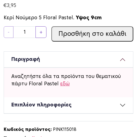
€
3,95
Κερί Νούμερο 5 Floral Pastel.
Υψος 9cm
Κ
-
+
Προσθήκη στο καλάθι
ε
ρ
ί
Ν
Περιγραφή
ο
ύ
Αναζητήστε όλα τα προϊόντα του θεματικού
μ
πάρτυ Floral Pastel
εδώ
ε
ρ
ο
Επιπλέον πληροφορίες
5
F
l
Κωδικός προϊόντος:
PINK115018
o