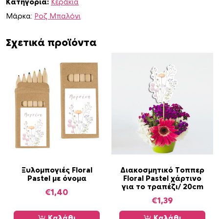
Κατηγορία:
Κεράκια
r
a
Μάρκα:
Ροζ Μπαλόνι
l
P
Σχετικά προϊόντα
a
s
t
e
l
π
ο
σ
ό
τ
η
Ξυλομπογιές Floral
Διακοσμητικό Τοππερ
Pastel με όνομα
Floral Pastel χάρτινο
τ
για το τραπέζι/ 20cm
α
€
1,40
€
1,39
Καλάθι
Καλάθι