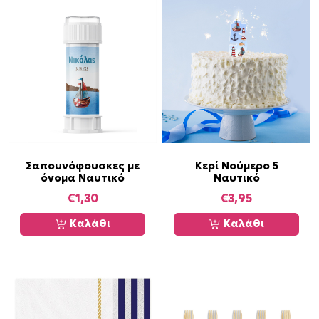
α
ρ
α
λ
λ
α
γ
έ
ς
.
Σαπουνόφουσκες με
Κερί Νούμερο 5
Ο
όνομα Ναυτικό
Ναυτικό
ι
€
1,30
€
3,95
ε
Καλάθι
Καλάθι
π
ι
λ
ο
γ
έ