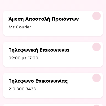
ν
σ
τ
η
Άμεση Αποστολή Προιόντων
σ
Με Courier
ε
λ
ί
δ
Τηλεφωνική Επικοινωνία
α
τ
09:00 με 17:00
ο
υ
π
ρ
Τηλέφωνο Επικοινωνίας
ο
210 300 3433
ϊ
ό
ν