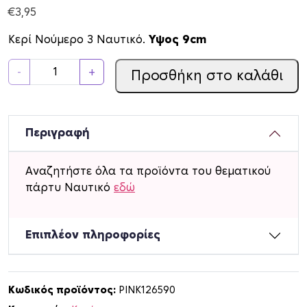
€
3,95
Κερί Νούμερο 3 Ναυτικό.
Υψος 9cm
Κ
-
+
Προσθήκη στο καλάθι
ε
ρ
ί
Ν
Περιγραφή
ο
ύ
Αναζητήστε όλα τα προϊόντα του θεματικού
μ
πάρτυ Ναυτικό
εδώ
ε
ρ
ο
Επιπλέον πληροφορίες
3
Ν
α
Κωδικός προϊόντος:
PINK126590
υ