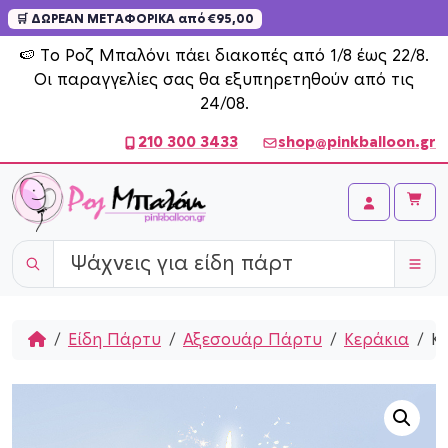
🛒 ΔΩΡΕΑΝ ΜΕΤΑΦΟΡΙΚΑ από €95,00
Skip to content
🍉 Το Ροζ Μπαλόνι πάει διακοπές από 1/8 έως 22/8.
Οι παραγγελίες σας θα εξυπηρετηθούν από τις
24/08.
210 300 3433
shop@pinkballoon.gr
Cart
Account
Home
Είδη Πάρτυ
Αξεσουάρ Πάρτυ
Κεράκια
Κ