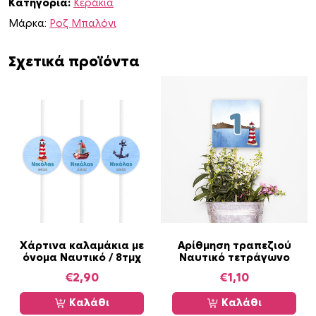
Κατηγορία:
Κεράκια
τ
ι
Μάρκα:
Ροζ Μπαλόνι
κ
ό
Σχετικά προϊόντα
π
ο
σ
ό
τ
η
τ
α
Χάρτινα καλαμάκια με
Αρίθμηση τραπεζιού
όνομα Ναυτικό / 8τμχ
Ναυτικό τετράγωνο
€
2,90
€
1,10
Καλάθι
Καλάθι