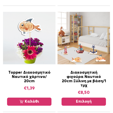
Α
Topper Διακοσμητικό
Διακοσμητική
Ναυτικό χάρτινο/
φιγούρα Ναυτικό
υ
20cm
20cm Ξύλινη με βάση/1
τ
τμχ
€
1,39
ό
€
8,50
τ
ο
Καλάθι
Επιλογή
π