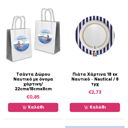
ρ
ο
ϊ
ό
ν
έ
χ
ε
ι
π
ο
Τσάντα Δώρου
Πιάτα Χάρτινα 18 εκ
λ
Ναυτικό με όνομα
Ναυτικό – Nautical / 8
λ
χάρτινη/
τμχ
22cmx18cmx8cm
α
€
2,73
π
€
0,85
λ
Καλάθι
Καλάθι
έ
ς
π