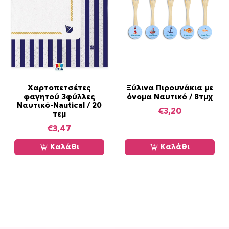
ς
μ
π
ο
ρ
ο
ύ
Χαρτοπετσέτες
Ξύλινα Πιρουνάκια με
ν
φαγητού 3φύλλες
όνομα Ναυτικό / 8τμχ
Ναυτικό-Nautical / 20
ν
€
3,20
τεμ
α
€
3,47
ε
π
Καλάθι
Καλάθι
ι
λ
ε
γ
ο
ύ