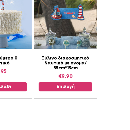
Α
ούμερο 0
Ξύλινο διακοσμητικό
τικό
Ναυτικό με όνομα/
υ
35cm*15cm
τ
,95
€
9,90
ό
τ
λάθι
Επιλογή
ο
π
ρ
ο
ϊ
ό