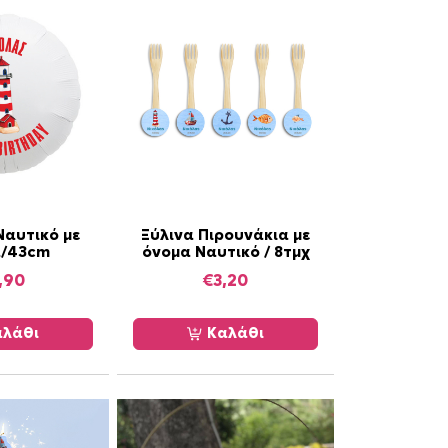
Ναυτικό με
Ξύλινα Πιρουνάκια με
α/43cm
όνομα Ναυτικό / 8τμχ
,90
€
3,20
λάθι
Καλάθι