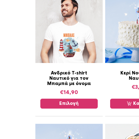
Α
Ανδρικό T-shirt
Κερί Νο
Ναυτικό για τον
Ναυ
υ
Μπαμπά με όνομα
τ
€
3
€
14,90
ό
τ
Επιλογή
Κα
ο
π
ρ
ο
ϊ