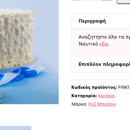
ρ
ί
Ν
Περιγραφή
ο
ύ
Αναζητήστε όλα τα π
μ
Ναυτικό
εδώ
ε
ρ
ο
Επιπλέον πληροφορ
1
Ν
α
Κωδικός προϊόντος:
PINK
υ
Κατηγορία:
Κεράκια
τ
ι
Μάρκα:
Ροζ Μπαλόνι
κ
ό
π