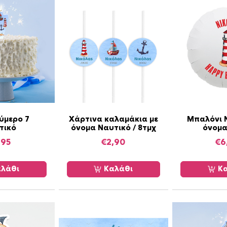
ο
σ
ό
τ
η
τ
α
ύμερο 7
Χάρτινα καλαμάκια με
Μπαλόνι 
τικό
όνομα Ναυτικό / 8τμχ
όνομ
,95
€
2,90
€
6
λάθι
Καλάθι
Κα