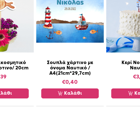
ακοσμητικό
Σουπλά χάρτινο με
Κερί Ν
ρτινο/ 20cm
όνομα Ναυτικό /
Ναυ
Α4(21cm*29,7cm)
,39
€
3
€
0,40
λάθι
Καλάθι
Κα