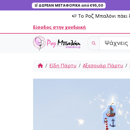
🛒 ΔΩΡΕΑΝ ΜΕΤΑΦΟΡΙΚΑ από €95,00
Skip to content
🍉 Το Ροζ Μπαλόνι πάει 
Είσοδος στην χονδρική
Home
Είδη Πάρτυ
Αξεσουάρ Πάρτυ