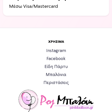
γ
Μέσω Visa/Mastercard
έ
ς
.
Ο
ι
ε
ΧΡΉΣΙΜΑ
π
Instagram
ι
Facebook
λ
ο
Είδη Πάρτυ
γ
Μπαλόνια
έ
Περιστάσεις
ς
μ
π
ο
ρ