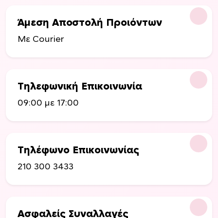
χ
ε
Άμεση Αποστολή Προιόντων
ι
Με Courier
π
ο
λ
λ
Τηλεφωνική Επικοινωνία
α
π
09:00 με 17:00
λ
έ
ς
π
Τηλέφωνο Επικοινωνίας
α
210 300 3433
ρ
α
λ
λ
Ασφαλείς Συναλλαγές
α