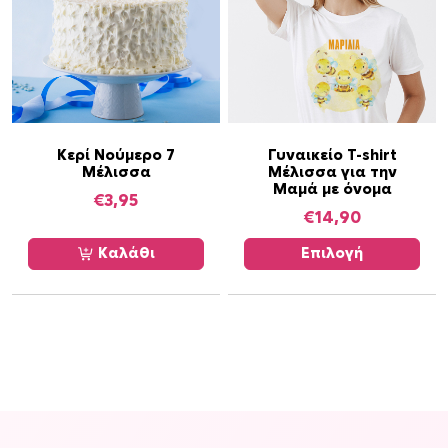
Α
Κερί Νούμερο 7
Γυναικείο T-shirt
Μέλισσα
Μέλισσα για την
υ
Μαμά με όνομα
τ
€
3,95
€
14,90
ό
τ
Καλάθι
Επιλογή
ο
π
ρ
ο
ϊ
ό
ν
έ