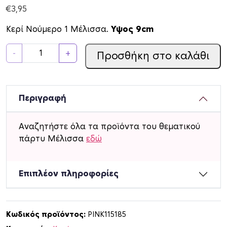
€
3,95
Κερί Νούμερο 1 Μέλισσα.
Υψος 9cm
Κ
-
+
Προσθήκη στο καλάθι
ε
ρ
ί
Ν
Περιγραφή
ο
ύ
Αναζητήστε όλα τα προϊόντα του θεματικού
μ
πάρτυ Μέλισσα
εδώ
ε
ρ
ο
Επιπλέον πληροφορίες
1
Μ
έ
Κωδικός προϊόντος:
PINK115185
λ