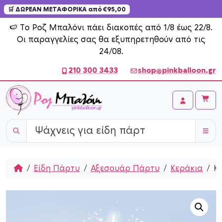
🛒 ΔΩΡΕΑΝ ΜΕΤΑΦΟΡΙΚΑ από €95,00
Skip to content
🍉 Το Ροζ Μπαλόνι πάει διακοπές από 1/8 έως 22/8.
Οι παραγγελίες σας θα εξυπηρετηθούν από τις
24/08.
210 300 3433
shop@pinkballoon.gr
Cart
Account
Home
Είδη Πάρτυ
Αξεσουάρ Πάρτυ
Κεράκια
Κ