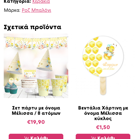
Κατηγορία:
Κεράκια
ι
σ
Μάρκα:
Ροζ Μπαλόνι
σ
α
Σχετικά προϊόντα
π
ο
σ
ό
τ
η
τ
α
Σετ πάρτυ με όνομα
Βεντάλια Χάρτινη με
Μέλισσα / 8 ατόμων
όνομα Μέλισσα
κύκλος
€
19,90
€
1,50
Καλάθι
Καλάθι