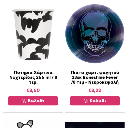
Ποτήρια Χάρτινα
Πιάτα χαρτ. φαγητού
Νυχτερίδες 266 ml / 8
23εκ Boneshine Fever
τεμ.
/8 τεμ – Νεκροκεφαλή
€
3,60
€
3,22
Καλάθι
Καλάθι