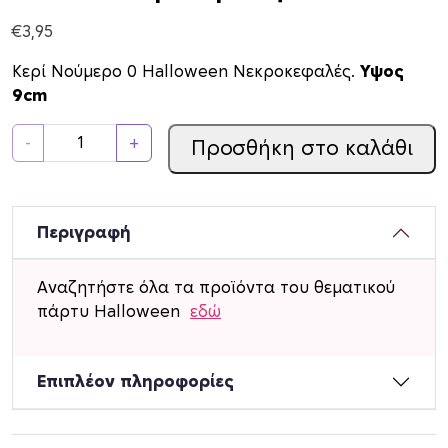
€
3,95
Κερί Νούμερο 0 Halloween Νεκροκεφαλές.
Υψος
9cm
Κ
-
+
Προσθήκη στο καλάθι
ε
ρ
ί
Ν
Περιγραφή
ο
ύ
Αναζητήστε όλα τα προϊόντα του θεματικού
μ
πάρτυ Halloween
εδώ
ε
ρ
ο
Επιπλέον πληροφορίες
0
H
a