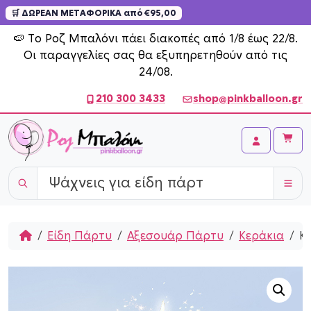
🛒 ΔΩΡΕΑΝ ΜΕΤΑΦΟΡΙΚΑ από €95,00
Skip to content
🍉 Το Ροζ Μπαλόνι πάει διακοπές από 1/8 έως 22/8.
Οι παραγγελίες σας θα εξυπηρετηθούν από τις
24/08.
210 300 3433
shop@pinkballoon.gr
Cart
Account
Home
Είδη Πάρτυ
Αξεσουάρ Πάρτυ
Κεράκια
Κ