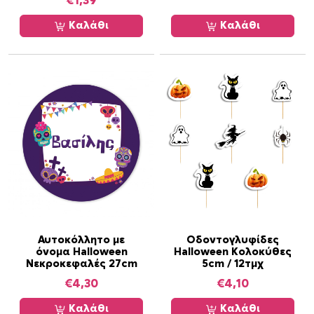
€
1,39
ς
π
Καλάθι
Καλάθι
ο
σ
ό
τ
η
τ
α
Αυτοκόλλητο με
Οδοντογλυφίδες
όνομα Halloween
Halloween Κολοκύθες
Νεκροκεφαλές 27cm
5cm / 12τμχ
€
4,30
€
4,10
Καλάθι
Καλάθι