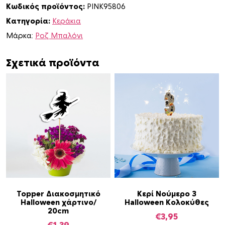
Κωδικός προϊόντος:
PINK95806
l
Κατηγορία:
Κεράκια
l
o
Μάρκα:
Ροζ Μπαλόνι
w
e
Σχετικά προϊόντα
e
n
Ν
ε
κ
ρ
ο
κ
ε
φ
α
Topper Διακοσμητικό
Κερί Νούμερο 3
Halloween χάρτινο/
Halloween Κολοκύθες
λ
20cm
έ
€
3,95