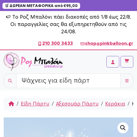
🛒 ΔΩΡΕΑΝ ΜΕΤΑΦΟΡΙΚΑ από €95,00
Skip to content
🍉 Το Ροζ Μπαλόνι πάει διακοπές από 1/8 έως 22/8.
Οι παραγγελίες σας θα εξυπηρετηθούν από τις
24/08.
210 300 3433
shop@pinkballoon.gr
Cart
Account
Home
Είδη Πάρτυ
Αξεσουάρ Πάρτυ
Κεράκια
Κε