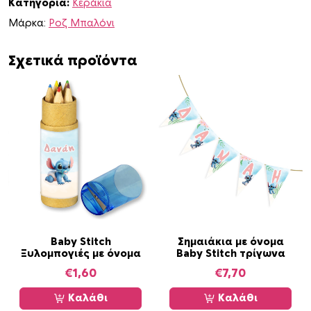
Κατηγορία:
Κεράκια
y
S
Μάρκα:
Ροζ Μπαλόνι
t
i
Σχετικά προϊόντα
t
c
h
π
ο
σ
ό
τ
η
τ
α
Baby Stitch
Σημαιάκια με όνομα
Ξυλομπογιές με όνομα
Baby Stitch τρίγωνα
€
1,60
€
7,70
Καλάθι
Καλάθι