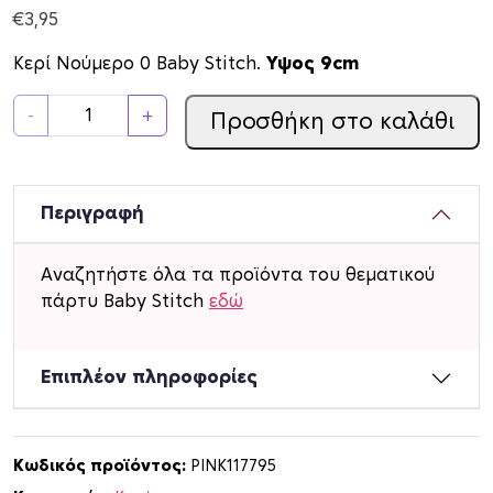
€
3,95
Κερί Νούμερο 0 Baby Stitch.
Υψος 9cm
Κ
-
+
Προσθήκη στο καλάθι
ε
ρ
ί
Ν
Περιγραφή
ο
ύ
Αναζητήστε όλα τα προϊόντα του θεματικού
μ
πάρτυ Baby Stitch
εδώ
ε
ρ
ο
Επιπλέον πληροφορίες
0
B
a
Κωδικός προϊόντος:
PINK117795
b