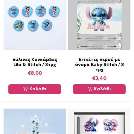
Ξύλινες Κονκάρδες
Ετικέτες νερού με
Lilo & Stitch / 8τμχ
όνομα Baby Stitch / 8
τμχ
€
8,00
€
3,40
Καλάθι
Καλάθι