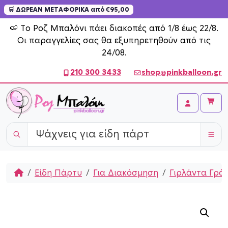
🛒 ΔΩΡΕΑΝ ΜΕΤΑΦΟΡΙΚΑ από €95,00
Skip to content
🍉 Το Ροζ Μπαλόνι πάει διακοπές από 1/8 έως 22/8.
Οι παραγγελίες σας θα εξυπηρετηθούν από τις
24/08.
210 300 3433
shop@pinkballoon.gr
Cart
Account
Home
Είδη Πάρτυ
Για Διακόσμηση
Γιρλάντα Γρά