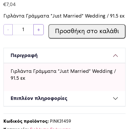
€
7,04
Γιρλάντα Γράμματα “Just Married” Wedding / 91.5 εκ
Γ
-
+
Προσθήκη στο καλάθι
ι
ρ
λ
ά
Περιγραφή
ν
τ
Γιρλάντα Γράμματα “Just Married” Wedding /
α
91.5 εκ
Γ
ρ
ά
Επιπλέον πληροφορίες
μ
μ
α
Κωδικός προϊόντος:
PINK31459
τ