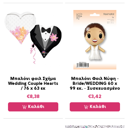
Μπαλόνι φοιλ Σχήμα
Μπαλόνι Φοιλ Νύφη –
Wedding Couple Hearts
Bride/WEDDING ​60 x
/ 76 x 63 εκ
99 εκ. – Συσκευασμένο
€
8,38
€
3,42
Καλάθι
Καλάθι