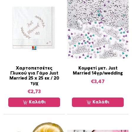
Χαρτοπετσέτες
Κομφετί μετ. Just
Γλυκού για Γάμο Just
Married 14γρ/wedding
Married 25 x 25 εκ / 20
€
3,47
τμχ
€
2,73
Καλάθι
Καλάθι