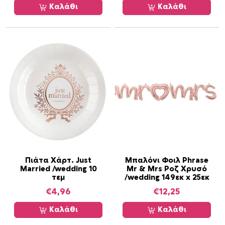
Καλάθι
Καλάθι
/
9
1
.
5
ε
κ
π
ο
σ
ό
τ
η
Πιάτα Χάρτ. Just
Μπαλόνι Φοιλ Phrase
τ
Married /wedding 10
Mr & Mrs Ροζ Χρυσό
α
τεμ
/wedding 149εκ x 25εκ
€
4,96
€
12,25
Καλάθι
Καλάθι