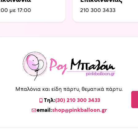
ικοινωνία
Επικοινωνίας
ο
:00 με 17:00
210 300 3433
σ
ό
τ
η
τ
α
Μπαλόνια και είδη πάρτυ, θεματικά πάρτυ.
Τηλ:
(30) 210 300 3433
email:
shop@pinkballoon.gr
©
2026 Ροζ Μπαλόνι