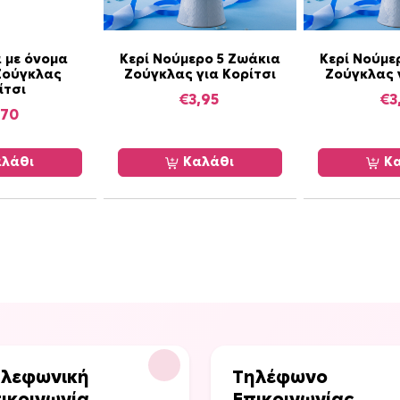
ο
γ
ι
 με όνομα
Κερί Νούμερο 5 Ζωάκια
Κερί Νούμε
α
Ζούγκλας
Ζούγκλας για Κορίτσι
Ζούγκλας 
ίτσι
τ
€
3,95
€
3
ο
,70
ν
Μ
λάθι
Καλάθι
Κα
π
ο
υ
φ
έ
/
2
0
c
m
λεφωνική
Τηλέφωνο
π