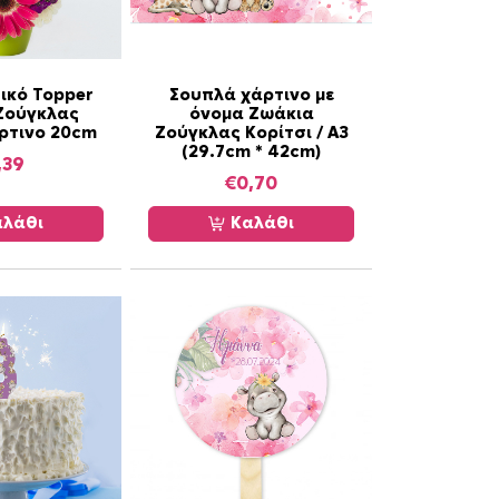
ικό Topper
Σουπλά χάρτινο με
Ζούγκλας
όνομα Ζωάκια
άρτινο 20cm
Ζούγκλας Κορίτσι / Α3
(29.7cm * 42cm)
,39
€
0,70
λάθι
Καλάθι