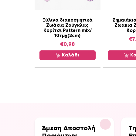
Ξύλινα διακοσμητικά
Σημαιάκια
Ζωάκια Ζούγκλας
Ζωάκια 
Κορίτσι Pattern mix/
Κορ
10τμχ(2cm)
€
7
€
0,98
Καλάθι
Κα
Άμεση Αποστολή
Τη