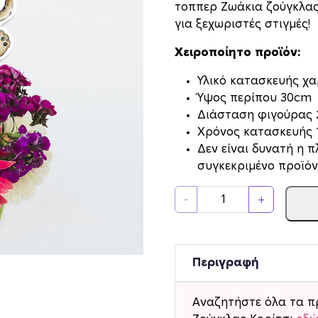
τοππερ Ζωάκια ζούγκλας
για ξεχωριστές στιγμές!
Χειροποίητο προϊόν:
Υλικό κατασκευής χαρ
Ύψος περίπου 30cm
Διάσταση φιγούρας
Xρόνος κατασκευής 1
Δεν είναι δυνατή η 
συγκεκριμένο προϊόν
Δ
-
+
ι
α
κ
ο
Περιγραφή
σ
μ
Αναζητήστε όλα τα π
η