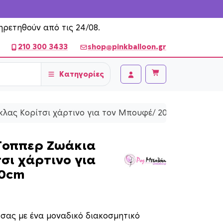
ηρετηθούν από τις 24/08.
210 300 3433
shop@pinkballoon.gr
Κατηγορίες
Cart
Account
κλας Κορίτσι χάρτινο για τον Μπουφέ/ 20cm
Τοππερ Ζωάκια
σι χάρτινο για
20cm
 σας με ένα μοναδικό διακοσμητικό