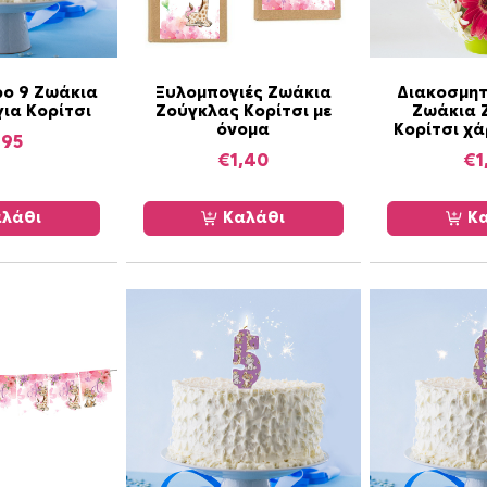
ύ
γ
κ
λ
ρο 9 Ζωάκια
Ξυλομπογιές Ζωάκια
Διακοσμητ
α
ια Κορίτσι
Ζούγκλας Κορίτσι με
Ζωάκια 
όνομα
Κορίτσι χ
ς
,95
Κ
€
1,40
€
1
ο
ρ
λάθι
Καλάθι
Κα
ί
τ
σ
ι
χ
ά
ρ
τ
ι
ν