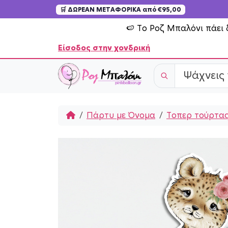
🛒 ΔΩΡΕΑΝ ΜΕΤΑΦΟΡΙΚΑ από €95,00
Skip to content
🍉 Το Ροζ Μπαλόνι πάει 
Είσοδος στην χονδρική
Home
Πάρτυ με Όνομα
Τοπερ τούρτας