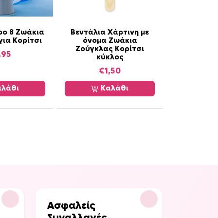
ρο 8 Ζωάκια
Βεντάλια Χάρτινη με
για Κορίτσι
όνομα Ζωάκια
Ζούγκλας Κορίτσι
,95
κύκλος
€
1,50
λάθι
Καλάθι
Ασφαλείς