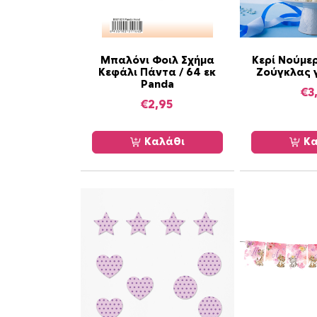
Μπαλόνι Φοιλ Σχήμα
Κερί Νούμε
Κεφάλι Πάντα / 64 εκ
Ζούγκλας γ
Panda
€
3
€
2,95
Καλάθι
Κα