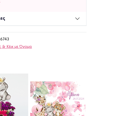
ώ
ίες
86743
 & Κέικ με Όνομα