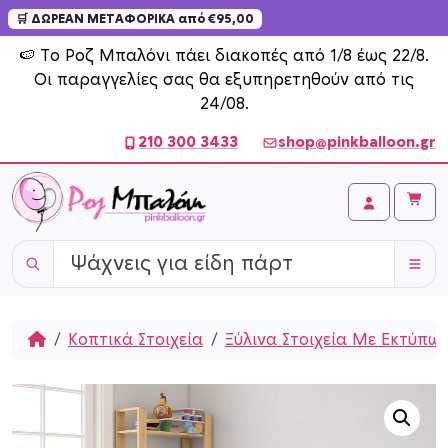
🛒 ΔΩΡΕΑΝ ΜΕΤΑΦΟΡΙΚΑ από €95,00
Skip to content
🍉 Το Ροζ Μπαλόνι πάει διακοπές από 1/8 έως 22/8.
Οι παραγγελίες σας θα εξυπηρετηθούν από τις
24/08.
210 300 3433
shop@pinkballoon.gr
Cart
Account
Home
Κοπτικά Στοιχεία
Ξύλινα Στοιχεία Με Εκτύπω