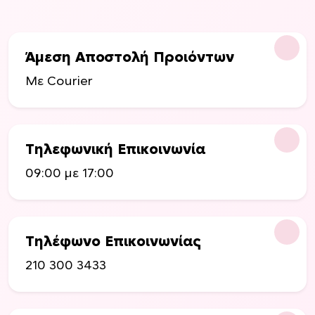
μ
π
ο
Άμεση Αποστολή Προιόντων
ρ
ο
Με Courier
ύ
ν
ν
α
Τηλεφωνική Επικοινωνία
ε
09:00 με 17:00
π
ι
λ
ε
Τηλέφωνο Επικοινωνίας
γ
ο
210 300 3433
ύ
ν