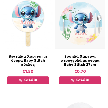
ο
ϊ
ό
ν
έ
χ
ε
ι
π
ο
Βεντάλια Χάρτινη με
Σουπλά Χάρτινα
λ
όνομα Baby Stitch
στρογγυλά με όνομα
λ
κύκλος
Baby Stitch 27cm
α
€
1,50
€
0,70
π
Καλάθι
Καλάθι
λ
έ
ς
π
α