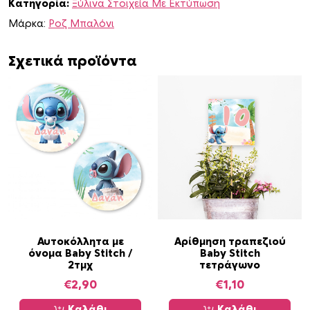
Κατηγορία:
Ξύλινα Στοιχεία Με Εκτύπωση
ο
ύ
Μάρκα:
Ροζ Μπαλόνι
ρ
α
Σχετικά προϊόντα
B
a
b
y
S
t
i
t
c
h
2
Αυτοκόλλητα με
Αρίθμηση τραπεζιού
όνομα Baby Stitch /
Baby Stitch
0
2τμχ
τετράγωνο
c
€
2,90
€
1,10
m
Ξ
Καλάθι
Καλάθι