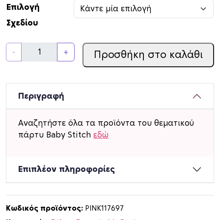
Επιλογή
Σχεδίου
Δ
-
+
Προσθήκη στο καλάθι
ι
α
κ
ο
Περιγραφή
σ
μ
Αναζητήστε όλα τα προϊόντα του θεματικού
η
πάρτυ Baby Stitch
εδώ
τ
ι
κ
Επιπλέον πληροφορίες
ή
φ
ι
Κωδικός προϊόντος:
PINK117697
γ