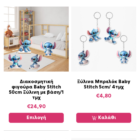
σ
ό
τ
η
τ
α
Α
Διακοσμητική
Ξύλινα Μπρελόκ Baby
φιγούρα Baby Stitch
Stitch 5cm/ 4τμχ
υ
50cm Ξύλινη με βάση/1
τ
€
4,80
τμχ
ό
€
24,90
τ
ο
Επιλογή
Καλάθι
π
ρ