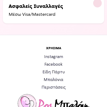
σ
τ
Ασφαλείς Συναλλαγές
η
Μέσω Visa/Mastercard
σ
ε
λ
ί
δ
α
ΧΡΉΣΙΜΑ
τ
Instagram
ο
υ
Facebook
π
Είδη Πάρτυ
ρ
Μπαλόνια
ο
ϊ
Περιστάσεις
ό
ν
τ