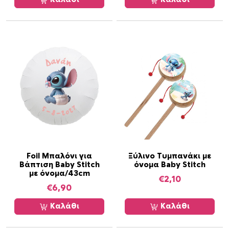
ύ
λ
ι
ν
η
μ
ε
β
ά
σ
η
/
1
Foil Μπαλόνι για
Ξύλινο Τυμπανάκι με
Βάπτιση Baby Stitch
όνομα Baby Stitch
τ
με όνομα/43cm
€
2,10
μ
€
6,90
χ
π
Καλάθι
Καλάθι
ο