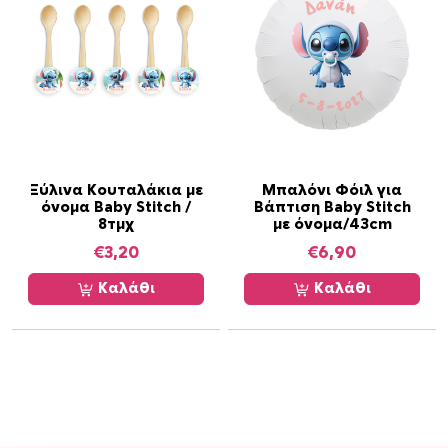
ρ
α
λ
λ
α
γ
έ
ς
Ξύλινα Κουταλάκια με
Μπαλόνι Φόιλ για
.
όνομα Baby Stitch /
Βάπτιση Baby Stitch
Ο
8τμχ
με όνομα/43cm
ι
€
3,20
€
6,90
ε
Καλάθι
Καλάθι
π
ι
λ
ο
γ
έ
ς