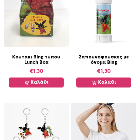
ό
τ
ν
η
έ
τ
χ
α
ε
ι
π
ο
Κουτάκι Bing τύπου
Σαπουνόφουσκες με
Lunch Box
όνομα Bing
λ
€
1,30
€
1,30
λ
α
Καλάθι
Καλάθι
π
λ
έ
ς
π
α
ρ
α