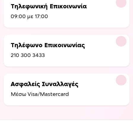
Τηλεφωνική Επικοινωνία
ν
ν
09:00 με 17:00
α
ε
π
ι
Τηλέφωνο Επικοινωνίας
λ
210 300 3433
ε
γ
ο
ύ
Ασφαλείς Συναλλαγές
ν
σ
Μέσω Visa/Mastercard
τ
η
σ
ε
λ