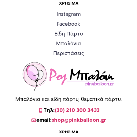
ί
ΧΡΉΣΙΜΑ
δ
Instagram
α
τ
Facebook
ο
Είδη Πάρτυ
υ
Μπαλόνια
π
ρ
Περιστάσεις
ο
ϊ
ό
ν
τ
ο
Μπαλόνια και είδη πάρτυ, θεματικά πάρτυ.
ς
Τηλ:
(30) 210 300 3433
email:
shop@pinkballoon.gr
ΧΡΉΣΙΜΑ