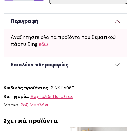
χ
τ
υ
Περιγραφή
λ
ί
Αναζητήστε όλα τα προϊόντα του θεματικού
δ
πάρτυ Bing
εδώ
ι
π
ε
Επιπλέον πληροφορίες
τ
σ
έ
Κωδικός προϊόντος:
PINK116087
τ
Κατηγορία:
Δαχτυλίδι Πετσέτας
α
ς
Μάρκα:
Ροζ Μπαλόνι
χ
ά
Σχετικά προϊόντα
ρ