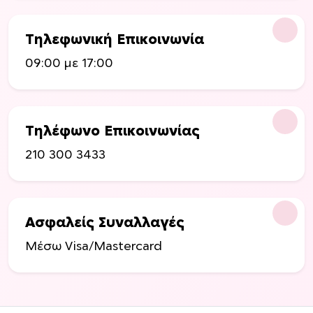
ν
ν
ν
ν
α
α
Τηλεφωνική Επικοινωνία
ε
ε
09:00 με 17:00
π
π
ι
ι
λ
λ
ε
ε
Τηλέφωνο Επικοινωνίας
γ
γ
ο
ο
210 300 3433
ύ
ύ
ν
ν
σ
σ
τ
τ
Ασφαλείς Συναλλαγές
η
η
Μέσω Visa/Mastercard
σ
σ
ε
ε
λ
λ
ί
ί