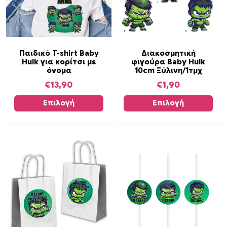
Α
Α
Παιδικό T-shirt Baby
Διακοσμητική
Hulk για κορίτσι με
φιγούρα Baby Hulk
υ
υ
όνομα
10cm Ξύλινη/1τμχ
τ
τ
€
13,90
€
1,90
ό
ό
τ
τ
Επιλογή
Επιλογή
ο
ο
π
π
ρ
ρ
ο
ο
ϊ
ϊ
ό
ό
ν
ν
έ
έ
χ
χ
ε
ε