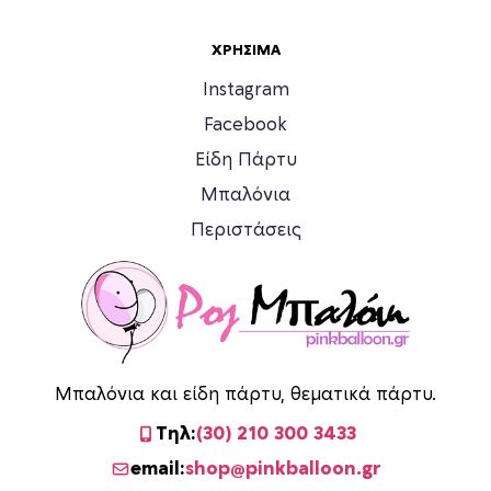
δ
δ
α
α
ΧΡΉΣΙΜΑ
τ
τ
Instagram
ο
ο
υ
υ
Facebook
π
π
Είδη Πάρτυ
ρ
ρ
Μπαλόνια
ο
ο
ϊ
ϊ
Περιστάσεις
ό
ό
ν
ν
τ
τ
ο
ο
ς
ς
Μπαλόνια και είδη πάρτυ, θεματικά πάρτυ.
Τηλ:
(30) 210 300 3433
email:
shop@pinkballoon.gr