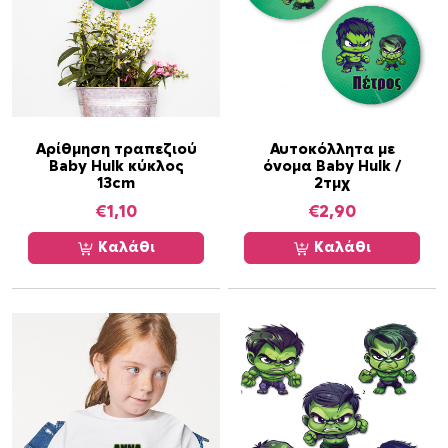
α
Αρίθμηση τραπεζιού
Αυτοκόλλητα με
Baby Hulk κύκλος
όνομα Baby Hulk /
13cm
2τμχ
€
1,10
€
2,90
Καλάθι
Καλάθι