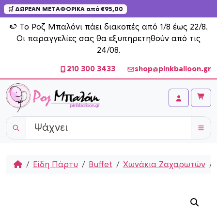
🛒 ΔΩΡΕΑΝ ΜΕΤΑΦΟΡΙΚΑ από €95,00
Skip to content
🍉 Το Ροζ Μπαλόνι πάει διακοπές από 1/8 έως 22/8.
Οι παραγγελίες σας θα εξυπηρετηθούν από τις
24/08.
210 300 3433
shop@pinkballoon.gr
Cart
Account
Home
Είδη Πάρτυ
Buffet
Χωνάκια Ζαχαρωτών