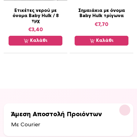
ς
ς
Ετικέτες νερού με
Σημαιάκια με όνομα
.
.
όνομα Baby Hulk / 8
Baby Hulk τρίγωνα
Ο
Ο
τμχ
€
7,70
ι
ι
€
3,40
ε
ε
Καλάθι
Καλάθι
π
π
ι
ι
λ
λ
ο
ο
γ
γ
έ
έ
ς
ς
μ
μ
π
π
ο
ο
Άμεση Αποστολή Προιόντων
ρ
ρ
ο
ο
Με Courier
ύ
ύ