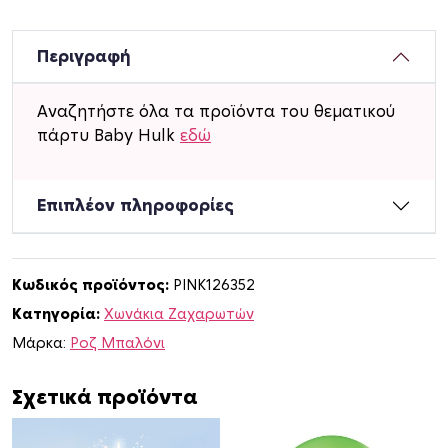
ν
ά
κ
Περιγραφή
ι
α
Αναζητήστε όλα τα προϊόντα του θεματικού
γ
πάρτυ Baby Hulk
εδώ
ι
α
ζ
Επιπλέον πληροφορίες
α
χ
α
Κωδικός προϊόντος:
PINK126352
ρ
Κατηγορία:
Χωνάκια Ζαχαρωτών
ω
τ
Μάρκα:
Ροζ Μπαλόνι
ά
μ
Σχετικά προϊόντα
ε
ό