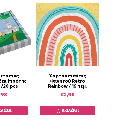
ετσέτες
Χαρτοπετσέτες
3εκ Ιππότης
Φαγητού Retro
t /20 pcs
Rainbow / 16 τεμ.
,98
€
2,98
λάθι
Καλάθι