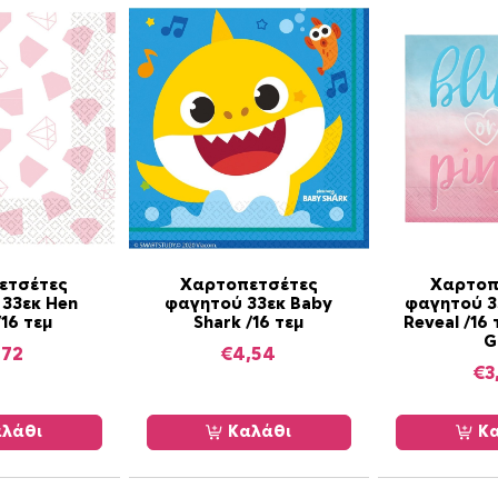
ύ
Ρ
ο
ζ
/
2
0
τ
ε
μ
π
ετσέτες
Χαρτοπετσέτες
Χαρτοπ
ο
33εκ Hen
φαγητού 33εκ Baby
φαγητού 3
/16 τεμ
Shark /16 τεμ
Reveal /16 
σ
G
ό
,72
€
4,54
€
3
τ
η
τ
λάθι
Καλάθι
Κα
α