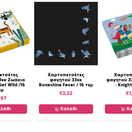
ετσέτες
Χαρτοπετσέτες
Χαρτοπ
3εκ Ζωάκια
φαγητού 33εκ
φαγητού 3
et Wild /16
Boneshine Fever / 16 τεμ
– Knigh
εμ
€
3,22
€
1
,97
λάθι
Καλάθι
Κα