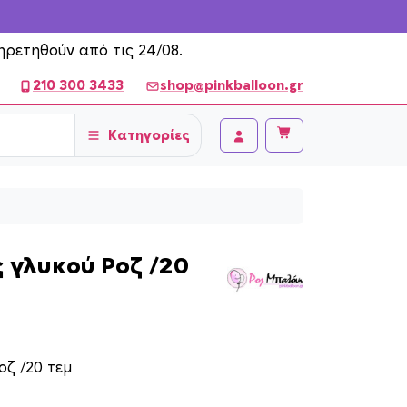
ηρετηθούν από τις 24/08.
210 300 3433
shop@pinkballoon.gr
Κατηγορίες
Cart
Account
 γλυκού Ροζ /20
οζ /20 τεμ