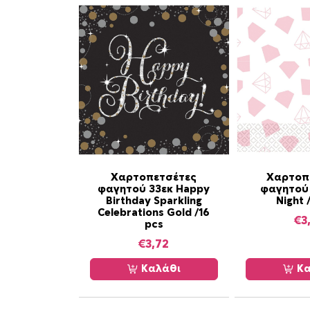
Χαρτοπετσέτες
Χαρτοπ
φαγητού 33εκ Happy
φαγητού 
Birthday Sparkling
Night 
Celebrations Gold /16
€
3
pcs
€
3,72
Καλάθι
Κα