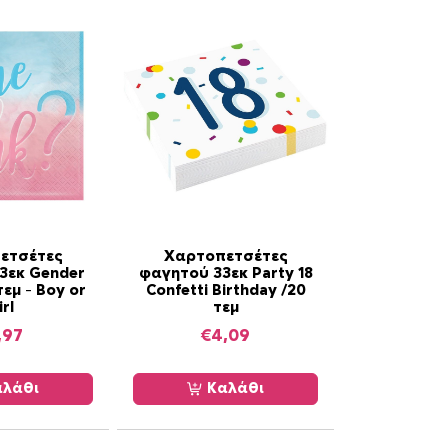
ετσέτες
Χαρτοπετσέτες
3εκ Gender
φαγητού 33εκ Party 18
τεμ – Boy or
Confetti Birthday /20
irl
τεμ
,97
€
4,09
λάθι
Καλάθι