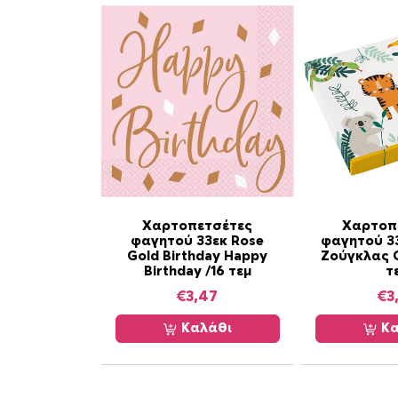
Χαρτοπετσέτες
Χαρτοπ
φαγητού 33εκ Rose
φαγητού 3
Gold Birthday Happy
Ζούγκλας G
Birthday /16 τεμ
τ
€
3,47
€
3
Καλάθι
Κα