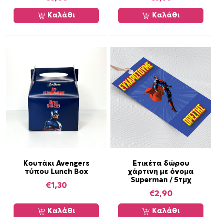
Καλάθι
Καλάθι
Κουτάκι Avengers
Ετικέτα δώρου
τύπου Lunch Box
χάρτινη με όνομα
Superman / 5τμχ
€
1,30
€
2,90
Καλάθι
Καλάθι