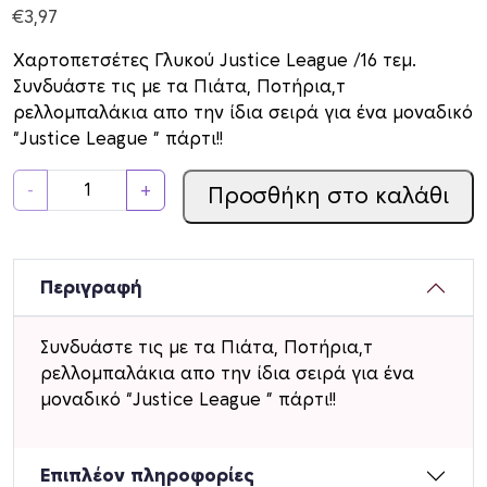
€
3,97
Χαρτοπετσέτες Γλυκού Justice League /16 τεμ.
Συνδυάστε τις με τα Πιάτα, Ποτήρια,τ
ρελλομπαλάκια απο την ίδια σειρά για ένα μοναδικό
“Justice League ” πάρτι!!
Χ
-
+
Προσθήκη στο καλάθι
α
ρ
τ
ο
Περιγραφή
π
ε
Συνδυάστε τις με τα Πιάτα, Ποτήρια,τ
τ
ρελλομπαλάκια απο την ίδια σειρά για ένα
σ
μοναδικό “Justice League ” πάρτι!!
έ
τ
ε
Επιπλέον πληροφορίες