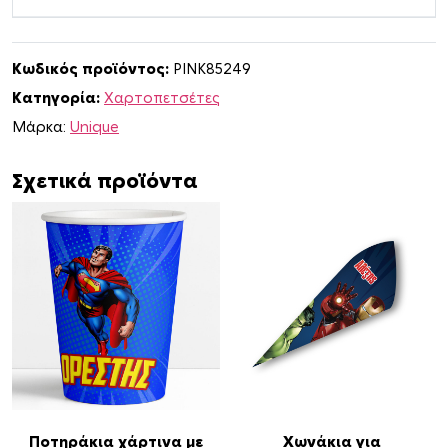
ς
Γ
λ
Κωδικός προϊόντος:
PINK85249
υ
Κατηγορία:
Χαρτοπετσέτες
κ
ο
Μάρκα:
Unique
ύ
J
Σχετικά προϊόντα
u
s
t
i
c
e
L
e
a
g
u
Ποτηράκια χάρτινα με
Χωνάκια για