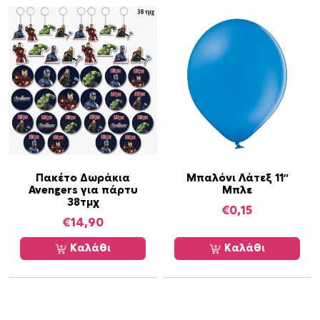
Πακέτο Δωράκια
Μπαλόνι Λάτεξ 11″
Avengers για πάρτυ
Μπλε
38τμχ
€
0,15
€
14,90
Καλάθι
Καλάθι