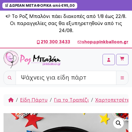
🛒 ΔΩΡΕΑΝ ΜΕΤΑΦΟΡΙΚΑ από €95,00
Skip to content
🍉 Το Ροζ Μπαλόνι πάει διακοπές από 1/8 έως 22/8.
Οι παραγγελίες σας θα εξυπηρετηθούν από τις
24/08.
210 300 3433
shop@pinkballoon.gr
Cart
Account
Home
Είδη Πάρτυ
Για το Τραπέζι
Χαρτοπετσέτες