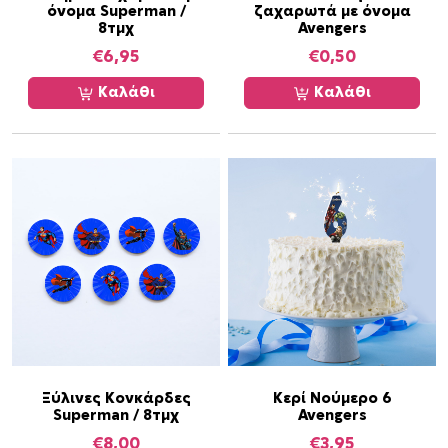
όνομα Superman /
ζαχαρωτά με όνομα
e
8τμχ
Avengers
/
€
6,95
€
0,50
1
6
Καλάθι
Καλάθι
τ
ε
μ
.
π
ο
σ
ό
τ
η
τ
α
Ξύλινες Κονκάρδες
Κερί Νούμερο 6
Superman / 8τμχ
Avengers
€
8,00
€
3,95