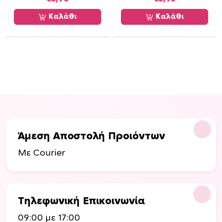
ν
ν
Καλάθι
Καλάθι
α
ε
π
ι
λ
ε
γ
ο
ύ
ν
Άμεση Αποστολή Προιόντων
σ
Με Courier
τ
η
σ
ε
Τηλεφωνική Επικοινωνία
λ
ί
09:00 με 17:00