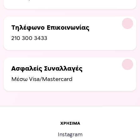
δ
α
τ
ο
Τηλέφωνο Επικοινωνίας
υ
210 300 3433
π
ρ
ο
ϊ
Ασφαλείς Συναλλαγές
ό
ν
Μέσω Visa/Mastercard
τ
ο
ς
ΧΡΉΣΙΜΑ
Instagram