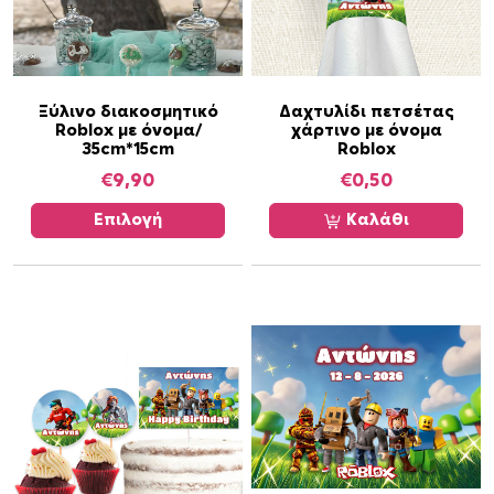
Α
Ξύλινο διακοσμητικό
Δαχτυλίδι πετσέτας
Roblox με όνομα/
χάρτινο με όνομα
υ
35cm*15cm
Roblox
τ
€
9,90
€
0,50
ό
τ
Επιλογή
Καλάθι
ο
π
ρ
ο
ϊ
ό
ν
έ
χ
ε