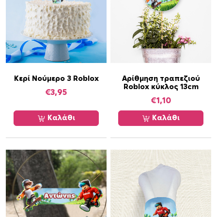
R
o
b
l
o
x
/
Κερί Νούμερο 3 Roblox
Αρίθμηση τραπεζιού
Roblox κύκλος 13cm
8
€
3,95
τ
€
1,10
μ
Καλάθι
Καλάθι
χ
π
ο
σ
ό
τ
η
τ
α