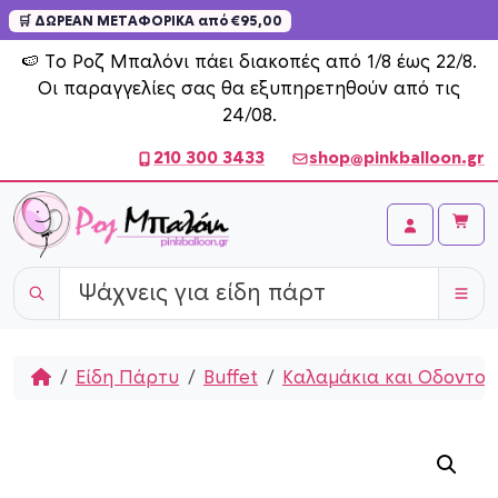
🛒 ΔΩΡΕΑΝ ΜΕΤΑΦΟΡΙΚΑ από €95,00
Skip to content
🍉 Το Ροζ Μπαλόνι πάει διακοπές από 1/8 έως 22/8.
Οι παραγγελίες σας θα εξυπηρετηθούν από τις
24/08.
210 300 3433
shop@pinkballoon.gr
Cart
Account
Home
Είδη Πάρτυ
Buffet
Καλαμάκια και Οδοντογ