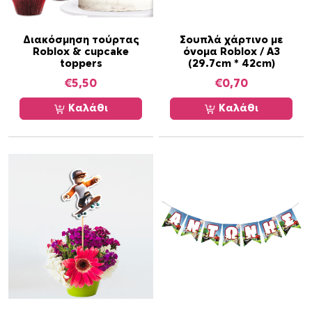
ι
π
ο
Διακόσμηση τούρτας
Σουπλά χάρτινο με
Roblox & cupcake
όνομα Roblox / Α3
λ
toppers
(29.7cm * 42cm)
λ
€
5,50
€
0,70
α
π
Καλάθι
Καλάθι
λ
έ
ς
π
α
ρ
α
λ
λ
α
γ
έ