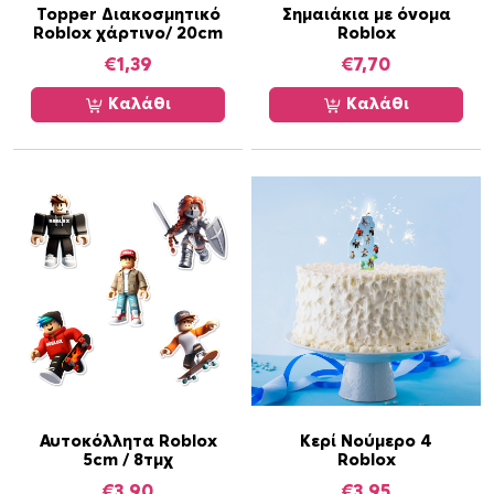
Topper Διακοσμητικό
Σημαιάκια με όνομα
ς
Roblox χάρτινο/ 20cm
Roblox
.
€
1,39
€
7,70
Ο
ι
Καλάθι
Καλάθι
ε
π
ι
λ
ο
γ
έ
ς
μ
π
ο
ρ
ο
Αυτοκόλλητα Roblox
Κερί Νούμερο 4
5cm / 8τμχ
Roblox
ύ
€
3,90
€
3,95