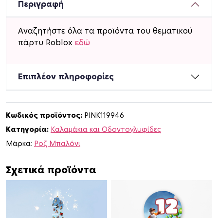
ι
Περιγραφή
ν
α
Αναζητήστε όλα τα προϊόντα του θεματικού
κ
πάρτυ Roblox
εδώ
α
λ
α
Επιπλέον πληροφορίες
μ
ά
κ
Κωδικός προϊόντος:
PINK119946
ι
Κατηγορία:
Καλαμάκια και Οδοντογλυφίδες
α
μ
Μάρκα:
Ροζ Μπαλόνι
ε
ό
Σχετικά προϊόντα
ν
ο
μ
α