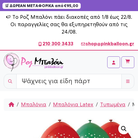
🛒 ΔΩΡΕΑΝ ΜΕΤΑΦΟΡΙΚΑ από €95,00
Skip to content
🍉 Το Ροζ Μπαλόνι πάει διακοπές από 1/8 έως 22/8.
Οι παραγγελίες σας θα εξυπηρετηθούν από τις
24/08.
210 300 3433
shop@pinkballoon.gr
Cart
Account
Home
Μπαλόνια
Μπαλόνια Latex
Τυπωμένα
Μπ