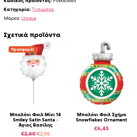
Κωδικός προϊόντος:
PINK85665
Κατηγορία:
Τυπωμένα
Μάρκα:
Unique
Σχετικά προϊόντα
Προσφορά!
Μπαλόνι Φοιλ Μίνι 14
Μπαλόνι Φοιλ Σχήμα
Smiley Satin Santa –
Snowflakes Ornament
Άγιος Βασίλης
€
6,45
O
Η
€
2,60
€
2,06