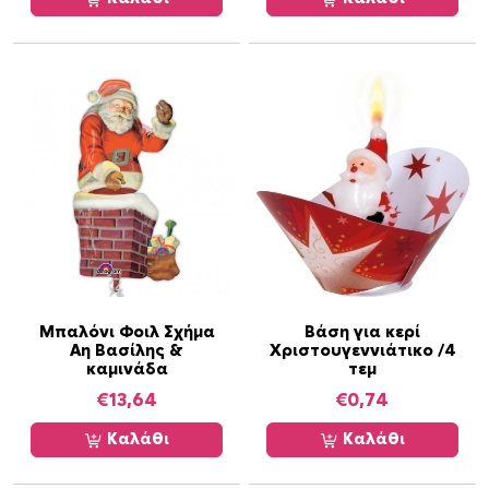
6
2
0
,
.
0
6
.
Μπαλόνι Φοιλ Σχήμα
Βάση για κερί
Αη Βασίλης &
Χριστουγεννιάτικο /4
καμινάδα
τεμ
€
13,64
€
0,74
Καλάθι
Καλάθι