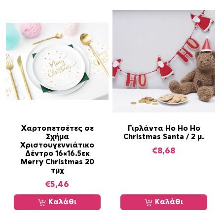
Χαρτοπετσέτες σε
Γιρλάντα Ho Ho Ho
Σχήμα
Christmas Santa / 2 μ.
Χριστουγεννιάτικο
€
8,68
Δέντρο 16×16.5εκ
Merry Christmas 20
τμχ
€
5,46
Καλάθι
Καλάθι