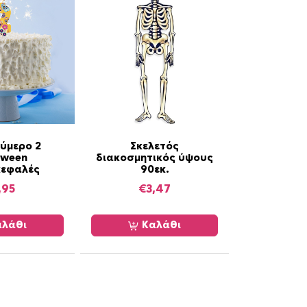
ούμερο 2
Σκελετός
oween
διακοσμητικός ύψους
κεφαλές
90εκ.
,95
€
3,47
λάθι
Καλάθι