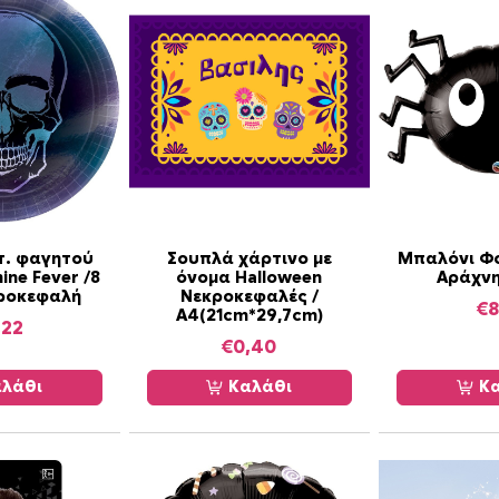
o
w
e
e
n
F
u
n
/
2
τ. φαγητού
Σουπλά χάρτινο με
Μπαλόνι Φο
5
ine Fever /8
όνομα Halloween
Αράχνη
κροκεφαλή
Νεκροκεφαλές /
τ
€
8
Α4(21cm*29,7cm)
ε
,22
€
0,40
μ
π
λάθι
Καλάθι
Κα
ο
σ
ό
τ