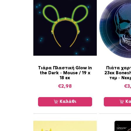
Τιάρα Πλαστική Glow in
Πιάτα χαρ
the Dark – Mouse / 19 x
23εκ Bonesh
18 εκ
τεμ – Νε
€
2,98
€
3
Καλάθι
Κα