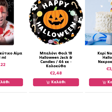
η
τ
α
εύτικο Αίμα
Μπαλόνι Φοιλ 18
Κερί Ν
8 ml
Halloween Jack &
Hall
Candies / 46 εκ –
Νεκρο
,22
Κολοκύθα
€
3
€
2,48
λάθι
Καλάθι
Κα