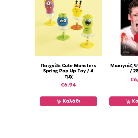
Παιχνίδι Cute Monsters
Μακιγιάζ Ψ
Spring Pop Up Toy / 4
/ 2
τμχ
€
6
€
6,94
Καλάθι
Κα