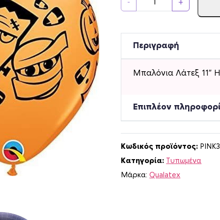
-
+
π
α
λ
ό
Περιγραφή
ν
ι
Μπαλόνια Λάτεξ 11″ H
α
Λ
ά
Επιπλέον πληροφορ
τ
ε
ξ
Κωδικός προϊόντος:
PINK
1
Κατηγορία:
Τυπωμένα
1
H
Μάρκα:
Qualatex
a
l
l