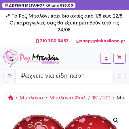
🛒 ΔΩΡΕΑΝ ΜΕΤΑΦΟΡΙΚΑ από €95,00
Skip to content
🍉 Το Ροζ Μπαλόνι πάει διακοπές από 1/8 έως 22/8.
Οι παραγγελίες σας θα εξυπηρετηθούν από τις
24/08.
210 300 3433
shop@pinkballoon.gr
Cart
Account
Home
Μπαλόνια
Μπαλόνια Φόιλ
18'' / 20"
Μπαλ