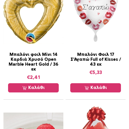
Μπαλόνι φοιλ Μίνι 14
Μπαλόνι Φοιλ 17
Καρδιά Χρυσό Open
Σ’Αγαπώ Full of Kisses /
Marble Heart Gold / 36
43 εκ
εκ
€
5,33
€
2,41
Καλάθι
Καλάθι