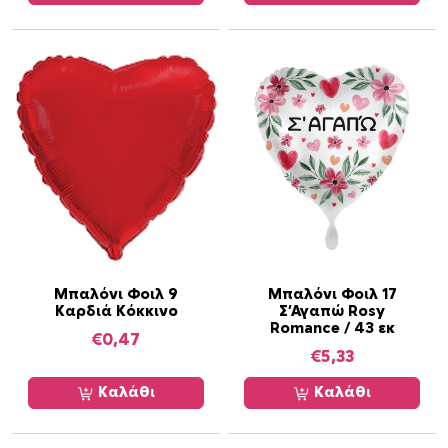
Μπαλόνι Φοιλ 9
Μπαλόνι Φοιλ 17
Καρδιά Κόκκινο
Σ’Αγαπώ Rosy
Romance / 43 εκ
€
0,47
€
5,33
Καλάθι
Καλάθι