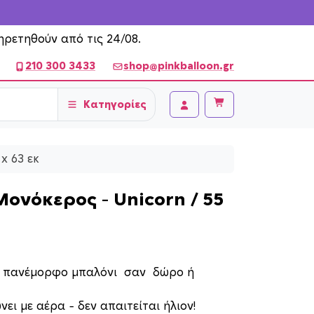
ηρετηθούν από τις 24/08.
210 300 3433
shop@pinkballoon.gr
Κατηγορίες
Cart
Account
x 63 εκ
ονόκερος – Unicorn / 55
ο πανέμορφο μπαλόνι σαν δώρο ή
ει με αέρα – δεν απαιτείται ήλιον!