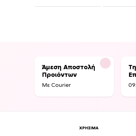
Άμεση Αποστολή
Τη
Προιόντων
Επ
Με Courier
09
ΧΡΉΣΙΜΑ