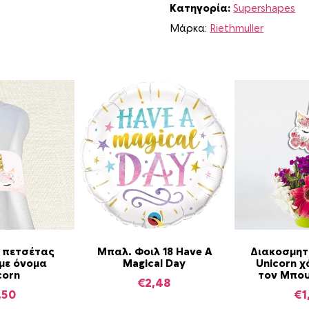
Κατηγορία:
Supershapes
Μάρκα:
Riethmuller
 πετσέτας
Μπαλ. Φοιλ 18 Have A
Διακοσμητ
με όνομα
Magical Day
Unicorn χ
corn
τον Μπο
€
2,48
,50
€
1