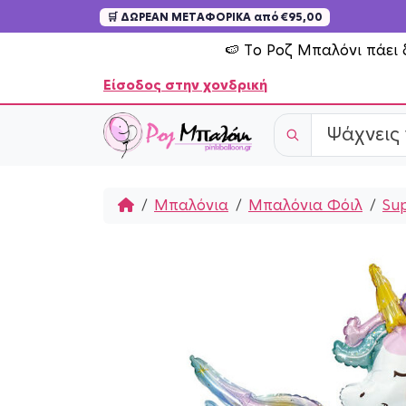
🛒 ΔΩΡΕΑΝ ΜΕΤΑΦΟΡΙΚΑ από €95,00
Skip to content
🍉 Το Ροζ Μπαλόνι πάει 
Είσοδος στην χονδρική
Home
Μπαλόνια
Μπαλόνια Φόιλ
Su