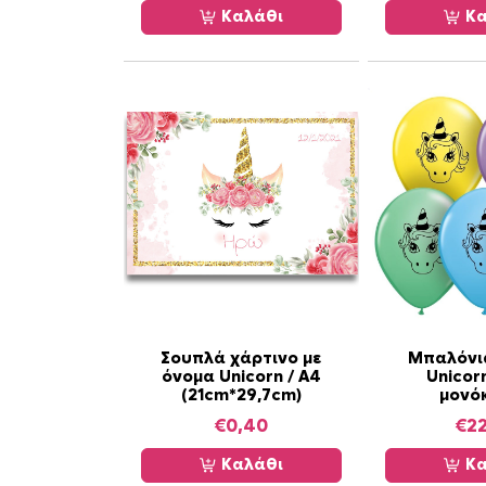
Καλάθι
Κα
Σουπλά χάρτινο με
Μπαλόνια
όνομα Unicorn / Α4
Unicor
(21cm*29,7cm)
μονό
€
0,40
€
22
Καλάθι
Κα