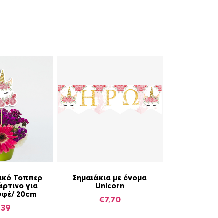
ικό Τοππερ
Σημαιάκια με όνομα
άρτινο για
Unicorn
υφέ/ 20cm
€
7,70
,39