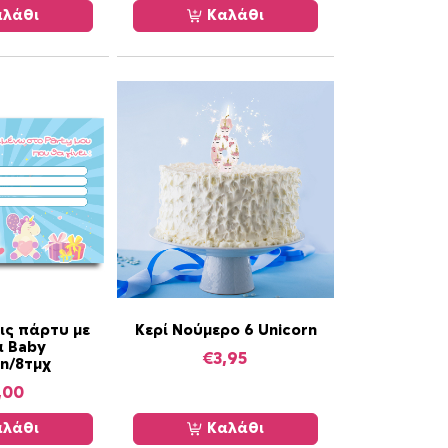
λάθι
Καλάθι
ις πάρτυ με
Κερί Νούμερο 6 Unicorn
α Baby
€
3,95
rn/8τμχ
,00
λάθι
Καλάθι