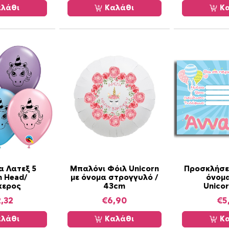
λάθι
Καλάθι
Κα
 Λατεξ 5
Μπαλόνι Φόιλ Unicorn
Προσκλήσε
n Head/
με όνομα στρογγυλό /
όνομ
κερος
43cm
Unico
,32
€
6,90
€
5
λάθι
Καλάθι
Κα