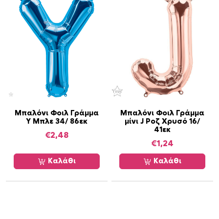
Μπαλόνι Φοιλ Γράμμα
Μπαλόνι Φοιλ Γράμμα
Y Μπλε 34/ 86εκ
μίνι J Ροζ Χρυσό 16/
41εκ
€
2,48
€
1,24
Καλάθι
Καλάθι