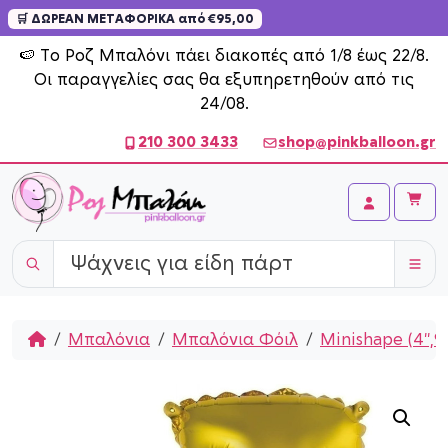
🛒 ΔΩΡΕΑΝ ΜΕΤΑΦΟΡΙΚΑ από €95,00
Skip to content
🍉 Το Ροζ Μπαλόνι πάει διακοπές από 1/8 έως 22/8.
Οι παραγγελίες σας θα εξυπηρετηθούν από τις
24/08.
210 300 3433
shop@pinkballoon.gr
Cart
Account
Home
Μπαλόνια
Μπαλόνια Φόιλ
Minishape (4'',9''