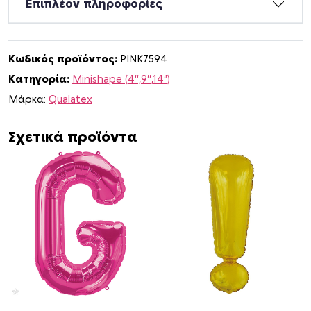
Επιπλέον πληροφορίες
ν
ι
Γ
Κωδικός προϊόντος:
PINK7594
ρ
Κατηγορία:
Minishape (4'',9'',14")
ά
μ
Μάρκα:
Qualatex
μ
α
Σχετικά προϊόντα
J
Χ
ρ
υ
σ
ό
π
ο
σ
ό