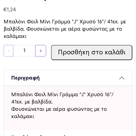
€
1,24
Μπαλόνι Φοιλ Μίνι Γράμμα “J” Χρυσό 16″/ 41εκ. με
βαλβίδα. Φουσκώνεται με αέρα φυσώντας με το
καλάμακι
Μ
-
+
Προσθήκη στο καλάθι
π
α
λ
ό
Περιγραφή
ν
ι
Μπαλόνι Φοιλ Μίνι Γράμμα “J” Χρυσό 16″/
Φ
41εκ. με βαλβίδα.
ο
Φουσκώνεται με αέρα φυσώντας με το
ι
καλάμακι
λ
Μ
ί