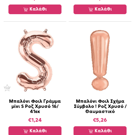
Καλάθι
Καλάθι
Μπαλόνι Φοιλ Γράμμα
Μπαλόνι Φοιλ Σχήμα
μίνι S Ροζ Χρυσό 16/
Σύμβολο ! Ροζ Χρυσό /
41εκ
Θαυμαστικό
€
1,24
€
5,26
Καλάθι
Καλάθι