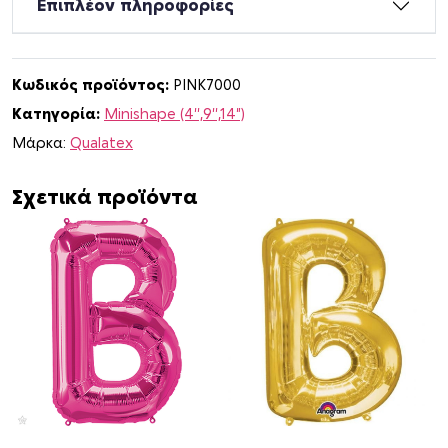
Επιπλέον πληροφορίες
ν
ι
Γ
Κωδικός προϊόντος:
PINK7000
ρ
Κατηγορία:
Minishape (4'',9'',14")
ά
μ
Μάρκα:
Qualatex
μ
α
Σχετικά προϊόντα
D
Μ
π
λ
ε
π
ο
σ
ό
τ