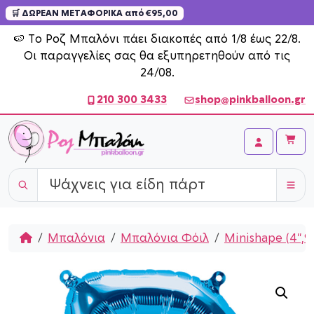
🛒 ΔΩΡΕΑΝ ΜΕΤΑΦΟΡΙΚΑ από €95,00
Skip to content
🍉 Το Ροζ Μπαλόνι πάει διακοπές από 1/8 έως 22/8.
Οι παραγγελίες σας θα εξυπηρετηθούν από τις
24/08.
210 300 3433
shop@pinkballoon.gr
Cart
Account
Home
Μπαλόνια
Μπαλόνια Φόιλ
Minishape (4'',9''