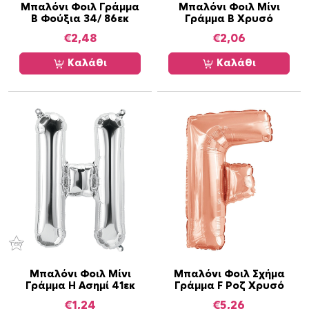
η
Μπαλόνι Φοιλ Γράμμα
Μπαλόνι Φοιλ Μίνι
B Φούξια 34/ 86εκ
Γράμμα B Χρυσό
τ
α
€
2,48
€
2,06
Καλάθι
Καλάθι
Μπαλόνι Φοιλ Μίνι
Μπαλόνι Φοιλ Σχήμα
Γράμμα H Ασημί 41εκ
Γράμμα F Ροζ Χρυσό
€
1,24
€
5,26