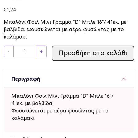
€
1,24
Μπαλόνι Φοιλ Μίνι Γράμμα “D” Μπλε 16″/ 41εκ. με
βαλβίδα. Φουσκώνεται με αέρα φυσώντας με το
καλάμακι
Μ
-
+
Προσθήκη στο καλάθι
π
α
λ
ό
Περιγραφή
ν
ι
Μπαλόνι Φοιλ Μίνι Γράμμα “D” Μπλε 16″/
Φ
41εκ. με βαλβίδα.
ο
Φουσκώνεται με αέρα φυσώντας με το
ι
καλάμακι
λ
Μ
ί