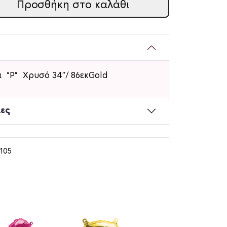
Προσθήκη στο καλάθι
 “P” Χρυσό 34″/ 86εκGold
ίες
105