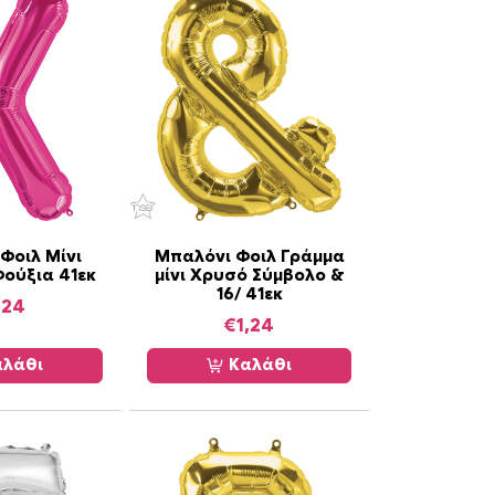
Φοιλ Μίνι
Μπαλόνι Φοιλ Γράμμα
Φούξια 41εκ
μίνι Χρυσό Σύμβολο &
16/ 41εκ
,24
€
1,24
λάθι
Καλάθι