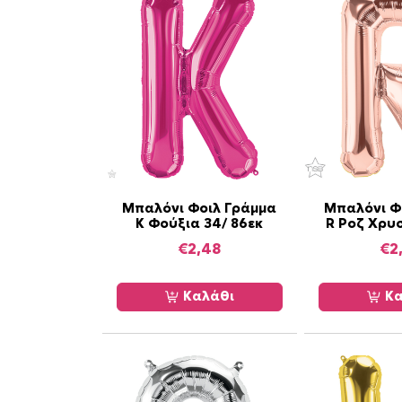
Μπαλόνι Φοιλ Γράμμα
Μπαλόνι Φ
K Φούξια 34/ 86εκ
R Ροζ Χρυσ
€
2,48
€
2
Καλάθι
Κα