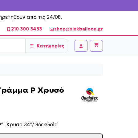
ηρετηθούν από τις 24/08.
210 300 3433
shop@pinkballoon.gr
Κατηγορίες
Cart
Account
Γράμμα P Χρυσό
” Χρυσό 34″/ 86εκGold