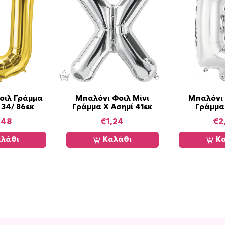
οιλ Γράμμα
Μπαλόνι Φοιλ Μίνι
Μπαλόνι 
34/ 86εκ
Γράμμα X Ασημί 41εκ
Γράμμα
,48
€
1,24
€
2
λάθι
Καλάθι
Κα