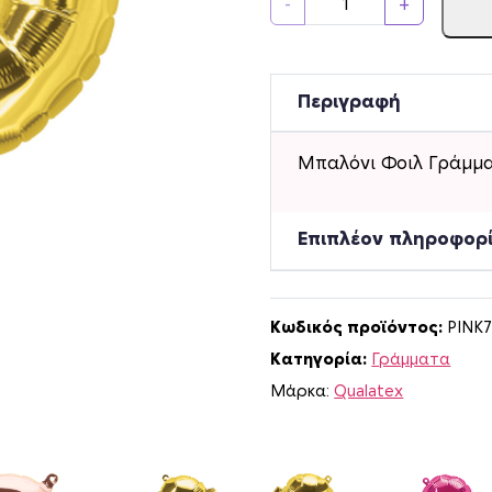
-
+
π
α
λ
ό
Περιγραφή
ν
ι
Μπαλόνι Φοιλ Γράμμα
Φ
ο
ι
Επιπλέον πληροφορ
λ
Γ
ρ
Κωδικός προϊόντος:
PINK7
ά
Κατηγορία:
Γράμματα
μ
μ
Μάρκα:
Qualatex
α
P
Χ