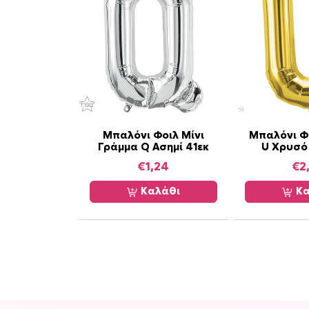
Μπαλόνι Φοιλ Μίνι
Μπαλόνι Φ
Γράμμα Q Ασημί 41εκ
U Χρυσό 
€
1,24
€
2
Καλάθι
Κα