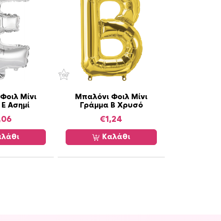
Φοιλ Μίνι
Μπαλόνι Φοιλ Μίνι
 E Ασημί
Γράμμα B Χρυσό
,06
€
1,24
λάθι
Καλάθι