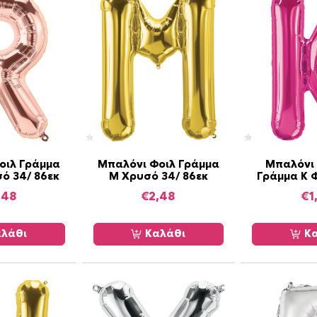
ρ
υ
σ
ό
3
4
/
8
6
ε
οιλ Γράμμα
Μπαλόνι Φοιλ Γράμμα
Μπαλόνι 
κ
ό 34/ 86εκ
M Χρυσό 34/ 86εκ
Γράμμα K 
π
,48
€
2,48
€
1
ο
σ
λάθι
Καλάθι
Κα
ό
τ
η
τ
α