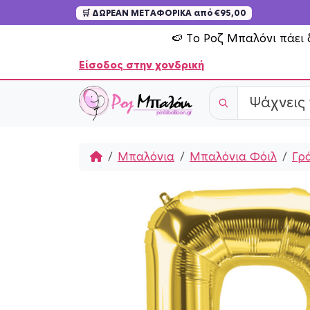
🛒 ΔΩΡΕΑΝ ΜΕΤΑΦΟΡΙΚΑ από €95,00
Skip to content
🍉 Το Ροζ Μπαλόνι πάει 
Είσοδος στην χονδρική
Home
Μπαλόνια
Μπαλόνια Φόιλ
Γρ