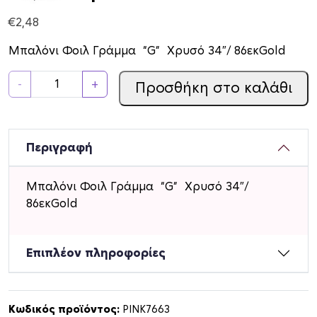
€
2,48
Μπαλόνι Φοιλ Γράμμα “G” Χρυσό 34″/ 86εκGold
Μ
-
+
Προσθήκη στο καλάθι
π
α
λ
ό
Περιγραφή
ν
ι
Μπαλόνι Φοιλ Γράμμα “G” Χρυσό 34″/
Φ
86εκGold
ο
ι
λ
Επιπλέον πληροφορίες
Γ
ρ
ά
Κωδικός προϊόντος:
PINK7663
μ