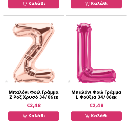
ό
Καλάθι
Καλάθι
τ
η
τ
α
Μπαλόνι Φοιλ Γράμμα
Μπαλόνι Φοιλ Γράμμα
Z Ροζ Χρυσό 34/ 86εκ
L Φούξια 34/ 86εκ
€
2,48
€
2,48
Καλάθι
Καλάθι