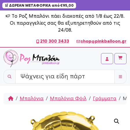
🛒 ΔΩΡΕΑΝ ΜΕΤΑΦΟΡΙΚΑ από €95,00
Skip to content
🍉 Το Ροζ Μπαλόνι πάει διακοπές από 1/8 έως 22/8.
Οι παραγγελίες σας θα εξυπηρετηθούν από τις
24/08.
210 300 3433
shop@pinkballoon.gr
Cart
Account
Home
Μπαλόνια
Μπαλόνια Φόιλ
Γράμματα
Μπ