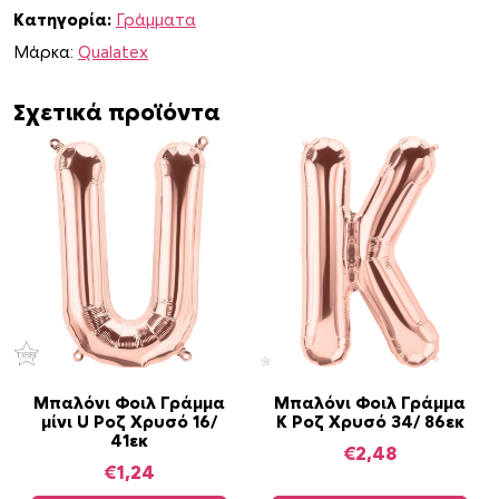
Κατηγορία:
Γράμματα
μ
α
Μάρκα:
Qualatex
G
Χ
Σχετικά προϊόντα
ρ
υ
σ
ό
3
4
/
8
6
ε
κ
Μπαλόνι Φοιλ Γράμμα
Μπαλόνι Φοιλ Γράμμα
μίνι U Ροζ Χρυσό 16/
K Ροζ Χρυσό 34/ 86εκ
π
41εκ
ο
€
2,48
€
1,24
σ