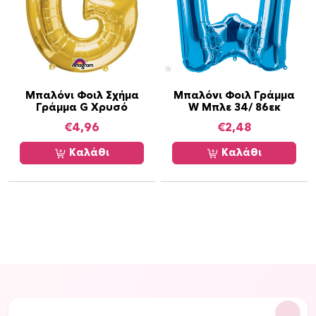
Μπαλόνι Φοιλ Σχήμα
Μπαλόνι Φοιλ Γράμμα
Γράμμα G Χρυσό
W Μπλε 34/ 86εκ
€
4,96
€
2,48
Καλάθι
Καλάθι