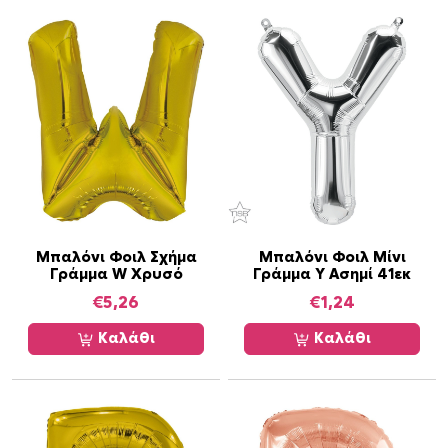
Μπαλόνι Φοιλ Σχήμα
Μπαλόνι Φοιλ Μίνι
Γράμμα W Χρυσό
Γράμμα Y Ασημί 41εκ
€
5,26
€
1,24
Καλάθι
Καλάθι