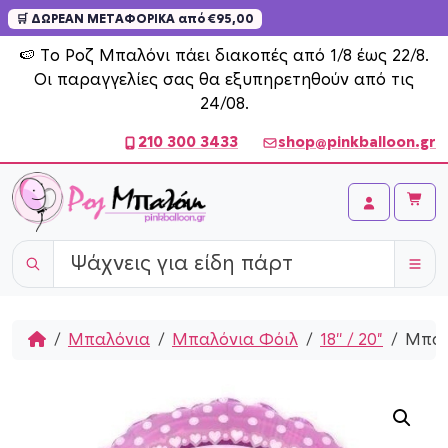
🛒 ΔΩΡΕΑΝ ΜΕΤΑΦΟΡΙΚΑ από €95,00
Skip to content
🍉 Το Ροζ Μπαλόνι πάει διακοπές από 1/8 έως 22/8.
Οι παραγγελίες σας θα εξυπηρετηθούν από τις
24/08.
210 300 3433
shop@pinkballoon.gr
Cart
Account
Home
Μπαλόνια
Μπαλόνια Φόιλ
18'' / 20"
Μπαλό