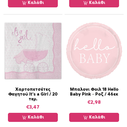
Καλάθι
Καλάθι
Χαρτοπετσέτες
Μπαλονι Φοιλ 18 Hello
Φαγητού It’s a Girl / 20
Baby Pink – Ροζ / 46εκ
τεμ.
€
2,98
€
3,47
Καλάθι
Καλάθι