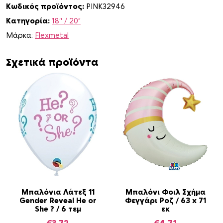
Κωδικός προϊόντος:
PINK32946
u
Κατηγορία:
18'' / 20"
g
g
Μάρκα:
Flexmetal
y
G
Σχετικά προϊόντα
i
r
l
/
4
6
ε
κ
Α
σ
υ
Μπαλόνια Λάτεξ 11
Μπαλόνι Φοιλ Σχήμα
Gender Reveal He or
Φεγγάρι Ροζ / 63 x 71
σ
She ? / 6 τεμ
εκ
κ