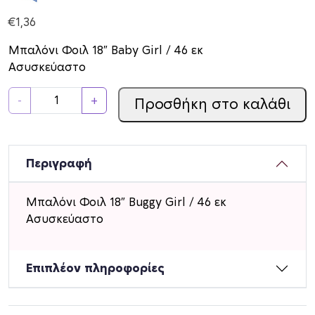
€
1,36
Μπαλόνι Φοιλ 18″ Baby Girl / 46 εκ
Ασυσκεύαστο
Μ
-
+
Προσθήκη στο καλάθι
π
α
λ
ό
Περιγραφή
ν
ι
Μπαλόνι Φοιλ 18″ Buggy Girl / 46 εκ
Φ
Ασυσκεύαστο
ο
ι
λ
Επιπλέον πληροφορίες
1
8
B