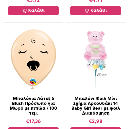
€
3,72
€
4,71
ε
ύ
Καλάθι
Καλάθι
α
σ
τ
ο
π
ο
σ
ό
τ
η
τ
α
Μπαλόνια Λάτεξ 5
Μπαλόνι Φοιλ Μίνι
Blush Πρόσωπο για
Σχήμα Αρκουδάκι 14
Μωρό με πιπίλα / 100
Baby Girl Bear με φοιλ
τεμ.
Διακόσμηση
€
17,36
€
2,98