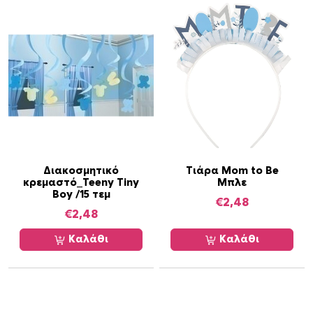
Διακοσμητικό
Τιάρα Mom to Be
κρεμαστό_Teeny Tiny
Μπλε
Boy /15 τεμ
€
2,48
€
2,48
Καλάθι
Καλάθι