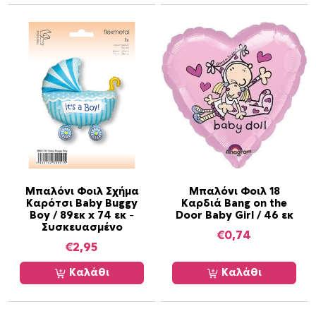
Μπαλόνι Φοιλ Σχήμα
Μπαλόνι Φοιλ 18
Καρότσι Baby Buggy
Καρδιά Bang on the
Boy / 89εκ x 74 εκ –
Door Baby Girl / 46 εκ
Συσκευασμένο
€
0,74
€
2,95
Καλάθι
Καλάθι