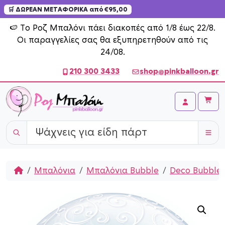
🛒 ΔΩΡΕΑΝ ΜΕΤΑΦΟΡΙΚΑ από €95,00
Skip to content
🍉 Το Ροζ Μπαλόνι πάει διακοπές από 1/8 έως 22/8.
Οι παραγγελίες σας θα εξυπηρετηθούν από τις
24/08.
210 300 3433
shop@pinkballoon.gr
Cart
Account
Home
Μπαλόνια
Μπαλόνια Bubble
Deco Bubble