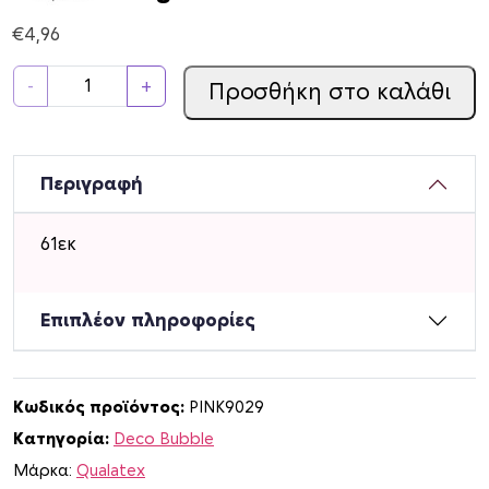
€
4,96
Μ
-
+
Προσθήκη στο καλάθι
π
α
λ
2
Περιγραφή
4
D
61εκ
e
c
o
Επιπλέον πληροφορίες
B
u
b
Κωδικός προϊόντος:
PINK9029
b
Κατηγορία:
Deco Bubble
l
e
Μάρκα:
Qualatex