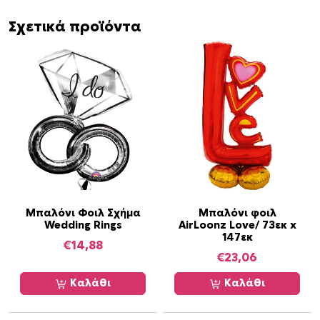
F
a
Σχετικά προϊόντα
n
c
y
F
i
l
i
g
r
e
e
Μπαλόνι Φοιλ Σχήμα
Μπαλόνι φοιλ
Wedding Rings
AirLoonz Love/ 73εκ x
π
147εκ
ο
€
14,88
€
23,06
σ
ό
Καλάθι
Καλάθι
τ
η