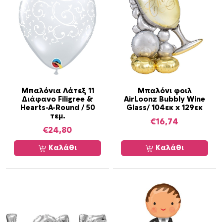
Μπαλόνια Λάτεξ 11
Μπαλόνι φοιλ
Διάφανο Filigree &
AirLoonz Bubbly Wine
Hearts-A-Round / 50
Glass/ 104εκ x 129εκ
τεμ.
€
16,74
€
24,80
Καλάθι
Καλάθι