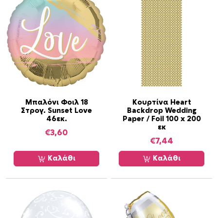
Μπαλόνι Φοιλ 18
Κουρτίνα Heart
Στρογ. Sunset Love
Backdrop Wedding
46εκ.
Paper / Foil 100 x 200
εκ
€
3,60
€
7,44
Καλάθι
Καλάθι