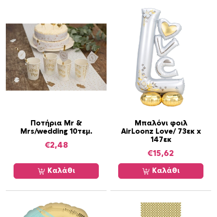
τ
α
Ποτήρια Mr &
Μπαλόνι φοιλ
Mrs/wedding 10τεμ.
AirLoonz Love/ 73εκ x
147εκ
€
2,48
€
15,62
Καλάθι
Καλάθι