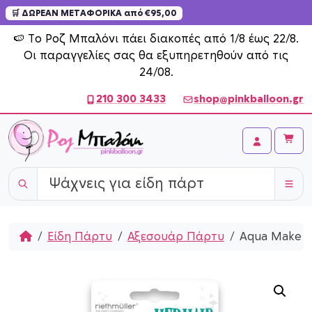
🛒 ΔΩΡΕΑΝ ΜΕΤΑΦΟΡΙΚΑ από €95,00
Skip to content
🍉 Το Ροζ Μπαλόνι πάει διακοπές από 1/8 έως 22/8.
Οι παραγγελίες σας θα εξυπηρετηθούν από τις
24/08.
210 300 3433
shop@pinkballoon.gr
Cart
Account
Home
Είδη Πάρτυ
Αξεσουάρ Πάρτυ
Aqua Make U