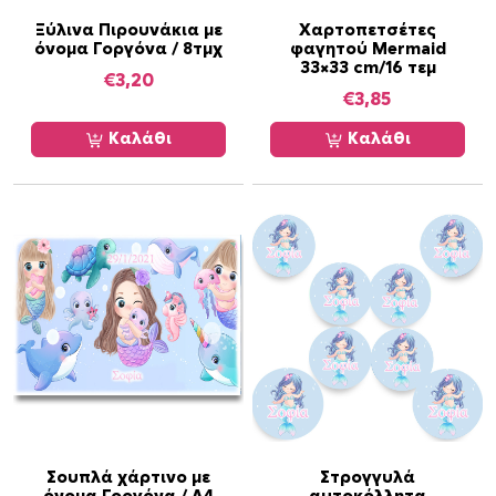
Ξύλινα Πιρουνάκια με
Χαρτοπετσέτες
όνομα Γοργόνα / 8τμχ
φαγητού Mermaid
33×33 cm/16 τεμ
€
3,20
€
3,85
Καλάθι
Καλάθι
Σουπλά χάρτινο με
Στρογγυλά