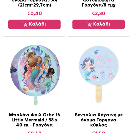
όνομα Γοργόνα / Α4
αυτοκόλλητα
(21cm*29,7cm)
Γοργόνα/8 τμχ
€
0,40
€
3,30
Καλάθι
Καλάθι
Μπαλόνι Φοιλ Orbz 16
Βεντάλια Χάρτινη με
Little Mermaid / 38 x
όνομα Γοργόνα
40 εκ – Γοργόνα
κύκλος