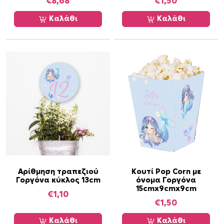
€
8,68
€
1,50
Καλάθι
Καλάθι
Αρίθμηση τραπεζιού
Κουτί Pop Corn με
Γοργόνα κύκλος 13cm
όνομα Γοργόνα
15cmx9cmx9cm
€
1,10
€
1,50
Καλάθι
Καλάθι