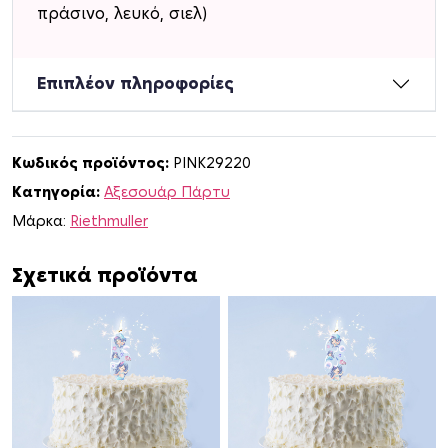
i
πράσινο, λευκό, σιελ)
t
Γ
ο
Επιπλέον πληροφορίες
ρ
γ
ό
Κωδικός προϊόντος:
PINK29220
ν
Κατηγορία:
Αξεσουάρ Πάρτυ
α
π
Μάρκα:
Riethmuller
ο
σ
Σχετικά προϊόντα
ό
τ
η
τ
α