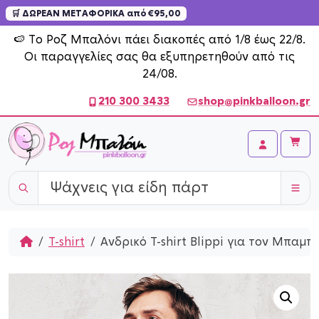
🛒 ΔΩΡΕΑΝ ΜΕΤΑΦΟΡΙΚΑ από €95,00
Skip to content
🍉 Το Ροζ Μπαλόνι πάει διακοπές από 1/8 έως 22/8.
Οι παραγγελίες σας θα εξυπηρετηθούν από τις
24/08.
210 300 3433
shop@pinkballoon.gr
Cart
Account
Home
T-shirt
Ανδρικό T-shirt Blippi για τον Μπαμπ