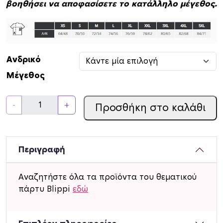
βοηθήσει να αποφασίσετε το κατάλληλο μέγεθος.
Ανδρικό
Μέγεθος
Α
-
+
Προσθήκη στο καλάθι
ν
δ
ρ
ι
Περιγραφή
κ
ό
Αναζητήστε όλα τα προϊόντα του θεματικού
T
πάρτυ Blippi
εδώ
-
s
h