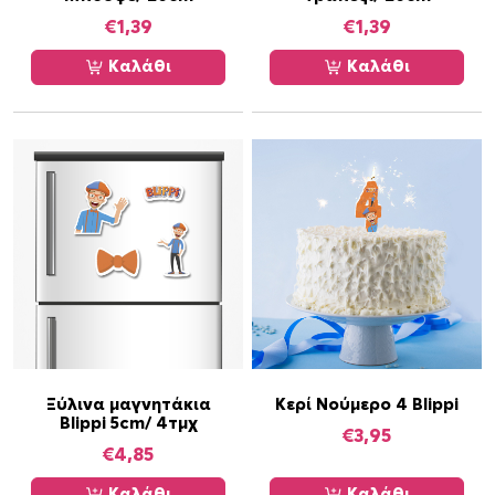
€
1,39
€
1,39
Καλάθι
Καλάθι
Ξύλινα μαγνητάκια
Κερί Νούμερο 4 Blippi
Blippi 5cm/ 4τμχ
€
3,95
€
4,85
Καλάθι
Καλάθι