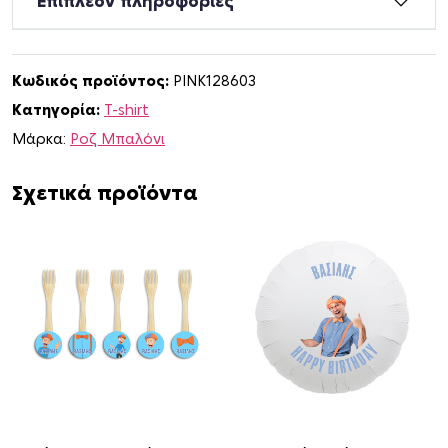
Επιπλέον πληροφορίες
i
r
t
Κωδικός προϊόντος:
PINK128603
B
Κατηγορία:
T-shirt
l
i
Μάρκα:
Ροζ Μπαλόνι
p
p
Σχετικά προϊόντα
i
γ
ι
α
τ
ο
ν
Μ
π
α