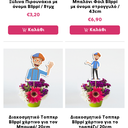
μ
Ξύλινα Πιρουνάκια με
Μπαλόνι Φόιλ Blippi
όνομα Blippi / 8τμχ
με όνομα στρογγυλό /
π
43cm
ά
€
3,20
€
6,90
μ
ε
Καλάθι
Καλάθι
ό
ν
ο
μ
α
π
ο
σ
ό
τ
η
τ
α
Διακοσμητικό Τοππερ
Διακοσμητικό Τοππερ
Blippi χάρτινο για τον
Blippi χάρτινο για το
Μπουφέ/ 20cm
τραπέζι/ 20cm