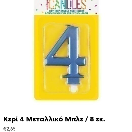
Κερί 4 Μεταλλικό Μπλε / 8 εκ.
€
2,65