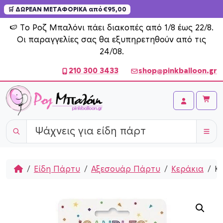
🛒 ΔΩΡΕΑΝ ΜΕΤΑΦΟΡΙΚΑ από €95,00
Skip to content
🍉 Το Ροζ Μπαλόνι πάει διακοπές από 1/8 έως 22/8.
Οι παραγγελίες σας θα εξυπηρετηθούν από τις
24/08.
210 300 3433
shop@pinkballoon.gr
Cart
Account
Home
Είδη Πάρτυ
Αξεσουάρ Πάρτυ
Κεράκια
Κε