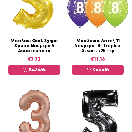
Μπαλόνι Φοιλ Σχήμα
Μπαλόνια Λάτεξ 11
Χρυσό Νούμερο 5
Νούμερο -8- Tropical
Ασυσκεύαστο
Assort. /25 τεμ
€
3,72
€
11,16
Καλάθι
Καλάθι