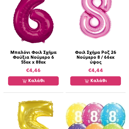
Μπαλόνι Φοιλ Σχήμα
Φοιλ Σχήμα Ροζ 26
Φούξια Νούμερο 6
Νούμερο 8 / 66εκ
55εκ x 88εκ
ύψος
€
4,46
€
4,44
Καλάθι
Καλάθι