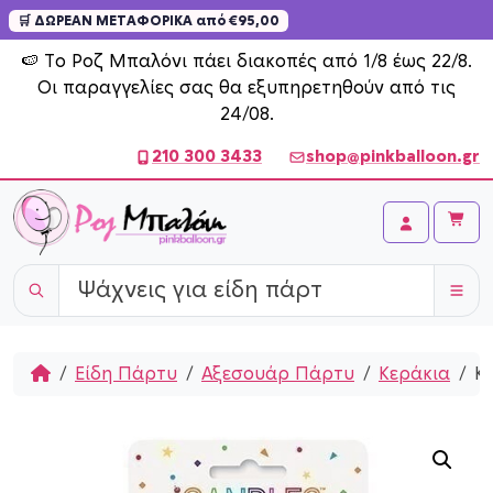
🛒 ΔΩΡΕΑΝ ΜΕΤΑΦΟΡΙΚΑ από €95,00
Skip to content
🍉 Το Ροζ Μπαλόνι πάει διακοπές από 1/8 έως 22/8.
Οι παραγγελίες σας θα εξυπηρετηθούν από τις
24/08.
210 300 3433
shop@pinkballoon.gr
Cart
Account
Home
Είδη Πάρτυ
Αξεσουάρ Πάρτυ
Κεράκια
Κε