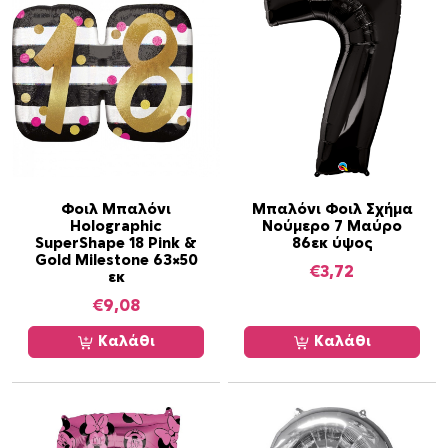
Φοιλ Μπαλόνι
Μπαλόνι Φοιλ Σχήμα
Holographic
Νούμερο 7 Μαύρο
SuperShape 18 Pink &
86εκ ύψος
Gold Milestone 63×50
€
3,72
εκ
€
9,08
Καλάθι
Καλάθι