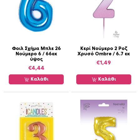
Φοιλ Σχήμα Μπλε 26
Κερί Νούμερο 2 Ροζ
Νούμερο 6 / 66εκ
Χρυσό Ombre / 6.7 εκ
ύψος
€
1,49
€
4,44
Καλάθι
Καλάθι