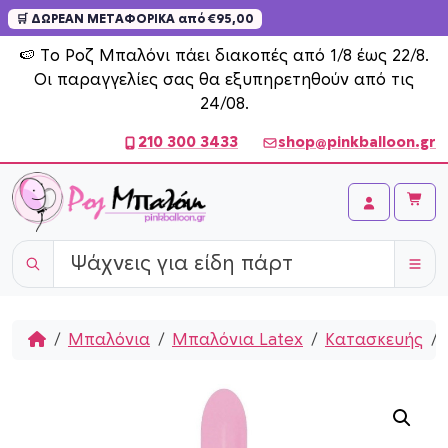
🛒 ΔΩΡΕΑΝ ΜΕΤΑΦΟΡΙΚΑ από €95,00
Skip to content
🍉 Το Ροζ Μπαλόνι πάει διακοπές από 1/8 έως 22/8.
Οι παραγγελίες σας θα εξυπηρετηθούν από τις
24/08.
210 300 3433
shop@pinkballoon.gr
Cart
Account
Home
Μπαλόνια
Μπαλόνια Latex
Κατασκευής