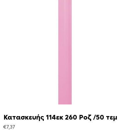
Κατασκευής 114εκ 260 Ροζ /50 τεμ
€
7,37