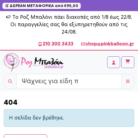
🛒 ΔΩΡΕΑΝ ΜΕΤΑΦΟΡΙΚΑ από €95,00
Skip to content
🍉 Το Ροζ Μπαλόνι πάει διακοπές από 1/8 έως 22/8.
Οι παραγγελίες σας θα εξυπηρετηθούν από τις
24/08.
210 300 3433
shop@pinkballoon.gr
Cart
Account
404
Η σελίδα δεν βρέθηκε.