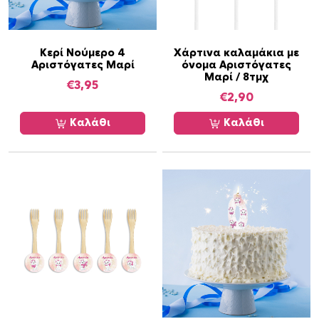
ε
ι
π
ο
Κερί Νούμερο 4
Χάρτινα καλαμάκια με
Αριστόγατες Μαρί
όνομα Αριστόγατες
λ
Μαρί / 8τμχ
€
3,95
λ
€
2,90
α
π
Καλάθι
Καλάθι
λ
έ
ς
π
α
ρ
α
λ
λ
α
γ