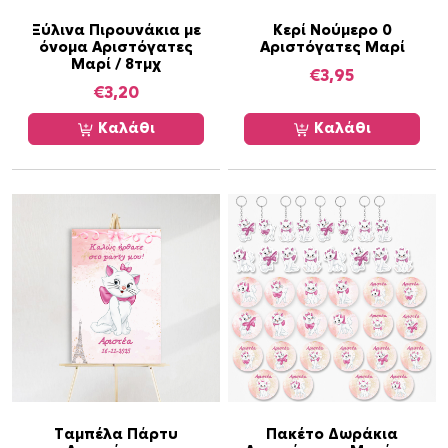
έ
Ξύλινα Πιρουνάκια με
Κερί Νούμερο 0
ς
όνομα Αριστόγατες
Αριστόγατες Μαρί
.
Μαρί / 8τμχ
€
3,95
Ο
€
3,20
ι
ε
Καλάθι
Καλάθι
π
ι
λ
ο
γ
έ
ς
μ
π
ο
ρ
ο
Ταμπέλα Πάρτυ
Πακέτο Δωράκια
ύ