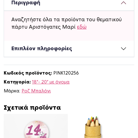
ό
Περιγραφή
ν
ι
Αναζητήστε όλα τα προϊόντα του θεματικού
Φ
πάρτυ Αριστόγατες Μαρί
εδώ
ό
ι
λ
Επιπλέον πληροφορίες
Α
ρ
ι
Κωδικός προϊόντος:
PINK120256
σ
Κατηγορία:
18"- 20" με όνομα
τ
ό
Μάρκα:
Ροζ Μπαλόνι
γ
α
Σχετικά προϊόντα
τ
ε
ς
Μ