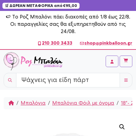
🛒 ΔΩΡΕΑΝ ΜΕΤΑΦΟΡΙΚΑ από €95,00
Skip to content
🍉 Το Ροζ Μπαλόνι πάει διακοπές από 1/8 έως 22/8.
Οι παραγγελίες σας θα εξυπηρετηθούν από τις
24/08.
210 300 3433
shop@pinkballoon.gr
Cart
Account
Home
Μπαλόνια
Μπαλόνια Φόιλ με όνομα
18"- 2