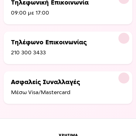
ί
Τηλεφωνική Επικοινωνία
δ
09:00 με 17:00
α
τ
ο
υ
Τηλέφωνο Επικοινωνίας
π
ρ
210 300 3433
ο
ϊ
ό
ν
Ασφαλείς Συναλλαγές
τ
Μέσω Visa/Mastercard
ο
ς
ΧΡΉΣΙΜΑ