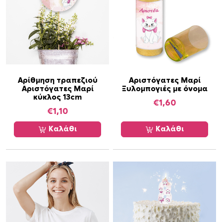
α
ρ
ί
1
7
″
μ
Αρίθμηση τραπεζιού
Αριστόγατες Μαρί
Αριστόγατες Μαρί
Ξυλομπογιές με όνομα
ε
κύκλος 13cm
ό
€
1,60
€
1,10
ν
ο
Καλάθι
Καλάθι
μ
α
/
4
3
c
m
π