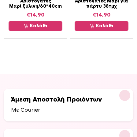
Αριστόγατες
Αριστόγατες Μαρί για
ν
Μαρί ξύλινη/60*40cm
πάρτυ 38τμχ
ν
€
14,90
€
14,90
α
Καλάθι
Καλάθι
ε
π
ι
λ
ε
γ
ο
ύ
ν
σ
Άμεση Αποστολή Προιόντων
τ
η
Με Courier
σ
ε
λ