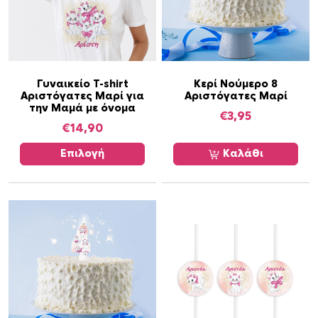
ο
σ
ό
τ
Α
η
Γυναικείο T-shirt
Κερί Νούμερο 8
Αριστόγατες Μαρί για
Αριστόγατες Μαρί
υ
τ
την Μαμά με όνομα
τ
€
3,95
α
€
14,90
ό
τ
Επιλογή
Καλάθι
ο
π
ρ
ο
ϊ
ό
ν
έ
χ